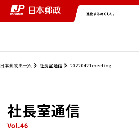
グループ情報
株主・投資家情報
ニュース
サステナビリティ
採用情報
トップ
トップ
トップ
トップ
トップ
日本郵政ホーム
社長室通信
20220421meeting
取締役兼代表執行役社長メッセージ
会社情報
経営方針
社長室通信
担当役員メッセージ
コンプライアンス
個人投資家のみなさまへ
Vol.46
ガバナンス
株式情報
サステナビリティマネジメント