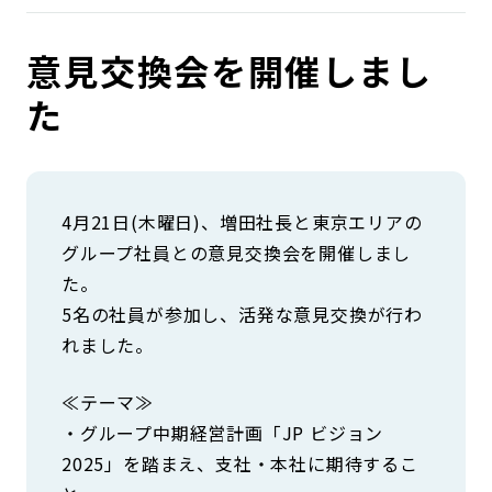
コンダクト向上の取組み
財務情報・IR資料
持続可能な金融のフレームワーク
意見交換会を開催しまし
ローカル共創イニシアティブ
IRニュース
環境
た
IRカレンダー
関連事業
社会
ガバナンス
4月21日(木曜日)、増田社長と東京エリアの
グループ社員との意見交換会を開催しまし
た。
ESGデータ集
5名の社員が参加し、活発な意見交換が行わ
れました。
≪テーマ≫
・グループ中期経営計画「JP ビジョン
2025」を踏まえ、支社・本社に期待するこ