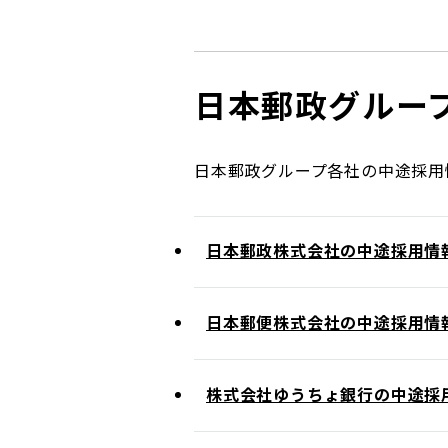
コンダクト向上の取組み
財務情報・IR資料
持続可能な金融のフレームワーク
ローカル共創イニシアティブ
IRニュース
環境
日本郵政グルー
IRカレンダー
関連事業
社会
日本郵政グループ各社の中途採用
ガバナンス
日本郵政株式会社の中途採用情
ESGデータ集
日本郵便株式会社の中途採用情
株式会社ゆうちょ銀行の中途採