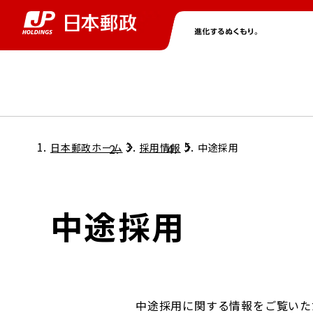
グループ情報
株主・投資家情報
ニュース
サステナビリティ
採用情報
トップ
トップ
トップ
トップ
トップ
日本郵政ホーム
採用情報
中途採用
取締役兼代表執行役社長メッセージ
会社情報
経営方針
中途採用
担当役員メッセージ
コンプライアンス
個人投資家のみなさまへ
ガバナンス
株式情報
サステナビリティマネジメント
中途採用に関する情報をご覧いた