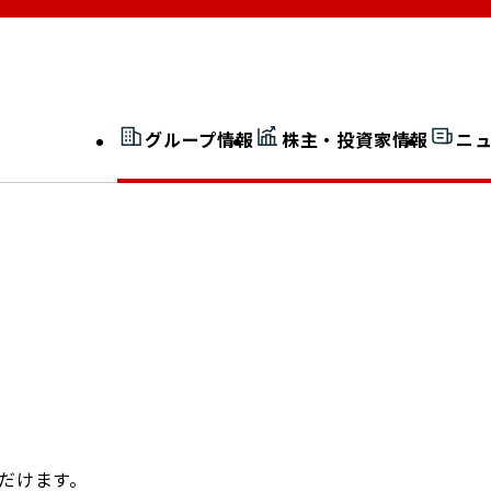
グループ情報
株主・投資家情報
ニ
開示情報検索
外部からの評価
社長室通信
JP 改革実行委員会
広告ギャラリー
だけます。