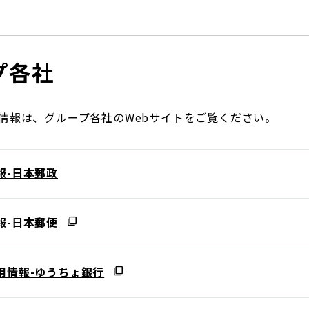
日本郵政グループ女子陸上部
プ各社
IRに関するQ＆A
IRに関するお問い合せ
IRメール配信
IRサイトマップ
情報は、グループ各社のWebサイトをご覧ください。
報-日本郵政
報-日本郵便
用情報-ゆうちょ銀行