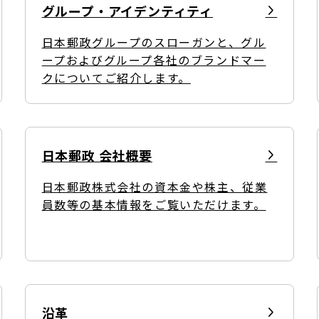
グループ・アイデンティティ
日本郵政グループ女子陸上部
日本郵政グループのスローガンと、グル
ープおよびグループ各社のブランドマー
クについてご紹介します。
IRに関するQ＆A
IRに関するお問い合せ
IRメール配信
IRサイトマップ
日本郵政 会社概要
日本郵政株式会社の資本金や株主、従業
員数等の基本情報をご覧いただけます。
沿革