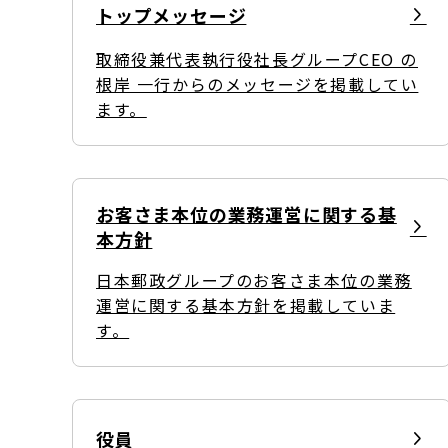
トップメッセージ
コンダクト向上の取組み
財務情報・IR資料
持続可能な金融のフレームワーク
取締役兼代表執行役社長グループCEO の
ローカル共創イニシアティブ
IRニュース
環境
根岸 一行からのメッセージを掲載してい
ます。
IRカレンダー
関連事業
社会
ガバナンス
お客さま本位の業務運営に関する基
本方針
ESGデータ集
日本郵政グループのお客さま本位の業務
運営に関する基本方針を掲載していま
す。
役員