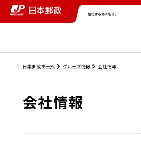
グループ情報
株主・投資家情報
ニュース
サステナビリティ
採用情報
トップ
トップ
トップ
トップ
トップ
日本郵政ホーム
グループ情報
会社情報
取締役兼代表執行役社長メッセージ
会社情報
経営方針
会社情報
担当役員メッセージ
コンプライアンス
個人投資家のみなさまへ
ガバナンス
株式情報
サステナビリティマネジメント