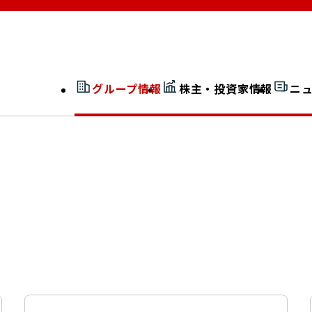
グループ情報
株主・投資家情報
ニ
開示情報検索
外部からの評価
社長室通信
JP 改革実行委員会
広告ギャラリー