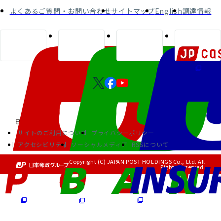
コンダクト向上の取組み
財務情報・IR資料
持続可能な金融のフレームワーク
よくあるご質問・お問い合わせ
サイトマップ
English
調達情報
ローカル共創イニシアティブ
IRニュース
環境
IRカレンダー
関連事業
社会
ガバナンス
ESGデータ集
サイトのご利用について
プライバシーポリシー
アクセシビリティ
ソーシャルメディア
RSSについて
Copyright (C) JAPAN POST HOLDINGS Co., Ltd. All
Rights Reserved.