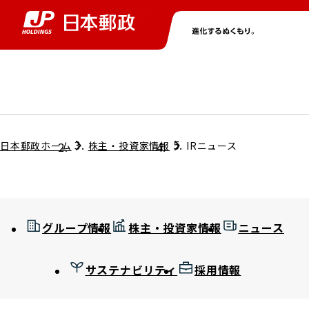
グループ情報
株主・投資家情報
ニュース
サステナビリティ
採用情報
トップ
トップ
トップ
トップ
トップ
日本郵政ホーム
株主・投資家情報
IRニュース
取締役兼代表執行役社長メッセージ
会社情報
経営方針
グループ情報
株主・投資家情報
ニュース
担当役員メッセージ
コンプライアンス
個人投資家のみなさまへ
サステナビリティ
採用情報
ガバナンス
株式情報
サステナビリティマネジメント