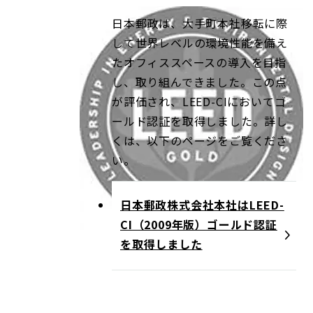
日本郵政は、大手町本社移転に際
して世界レベルの環境性能を備え
たオフィススペースの導入を目指
し、取り組んできました。この点
が評価され、LEED-CIにおいてゴ
ールド認証を取得しました。詳し
くは、以下のページをご覧くださ
い。
日本郵政株式会社本社はLEED-
CI（2009年版）ゴールド認証
を取得しました