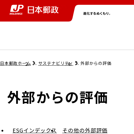
グループ情報
株主・投資家情報
ニュース
サステナビリティ
採用情報
トップ
トップ
トップ
トップ
トップ
日本郵政ホーム
サステナビリティ
外部からの評価
取締役兼代表執行役社長メッセージ
会社情報
経営方針
外部からの評価
担当役員メッセージ
コンプライアンス
個人投資家のみなさまへ
ガバナンス
株式情報
サステナビリティマネジメント
ESGインデックス
その他の外部評価