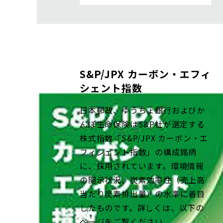
S&P/JPX カーボン・エフィ
シェント指数
日本郵政、ゆうちょ銀行およびか
んぽ生命保険はS&P社が選定する
株式指数「S&P/JPX カーボン・エ
フィシェント指数」の構成銘柄
に、採用されています。環境情報
の開示状況、炭素効率性（売上高
当たり炭素排出量）の水準に着目
したものです。詳しくは、以下の
ページをご覧ください。