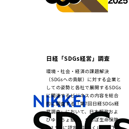
日経「SDGs経営」調査
環境・社会・経済の課題解決
（SDGsへの貢献）に対する企業と
しての姿勢と各社で展開するSDGs
に関連するビジネスの内容を総合
的に調査する「第7回日経SDGs経
営調査」において、日本郵政およ
びゆうちょ銀行、かんぽ生命保険
は3.5星に認定。詳しくは、以下の