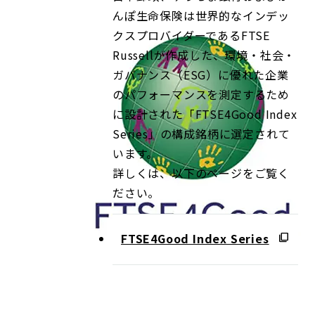
んぽ生命保険は世界的なインデッ
クスプロバイダーであるFTSE
Russellが作成した、環境・社会・
ガバナンス（ESG）に優れた企業
のパフォーマンスを測定するため
に設計された「FTSE4Good Index
Series」の構成銘柄に選定されて
います。
詳しくは、以下のページをご覧く
ださい。
FTSE4Good Index Series