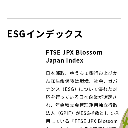
コンダクト向上の取組み
財務情報・IR資料
持続可能な金融のフレームワーク
ローカル共創イニシアティブ
IRニュース
環境
ESGインデックス
IRカレンダー
関連事業
社会
FTSE JPX Blossom
ガバナンス
Japan Index
日本郵政、ゆうちょ銀行およびか
ESGデータ集
んぽ生命保険は環境、社会、ガバ
ナンス（ESG）について優れた対
応を行っている日本企業が選定さ
れ、年金積立金管理運用独立行政
法人（GPIF）がESG指数として採
用している「FTSE JPX Blossom