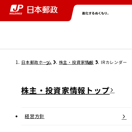
グループ情報
株主・投資家情報
ニュース
サステナビリティ
採用情報
トップ
トップ
トップ
トップ
トップ
日本郵政ホーム
株主・投資家情報
IRカレンダー
取締役兼代表執行役社長メッセージ
会社情報
経営方針
株主・投資家情報
担当役員メッセージ
コンプライアンス
個人投資家のみなさまへ
経営方針
ガバナンス
株式情報
サステナビリティマネジメント