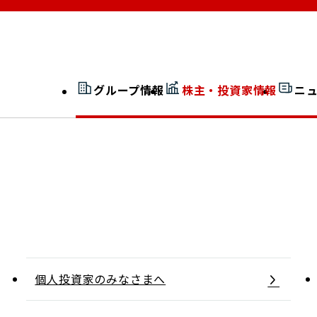
グループ情報
株主・投資家情報
ニ
開示情報検索
外部からの評価
社長室通信
JP 改革実行委員会
広告ギャラリー
個人投資家のみなさまへ