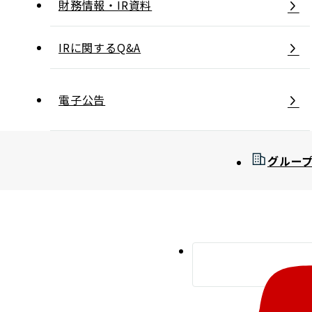
財務情報・IR資料
コンダクト向上の取組み
財務情報・IR資料
持続可能な金融のフレームワーク
IRに関するQ&A
ローカル共創イニシアティブ
IRニュース
環境
IRカレンダー
関連事業
社会
電子公告
ガバナンス
グルー
ESGデータ集