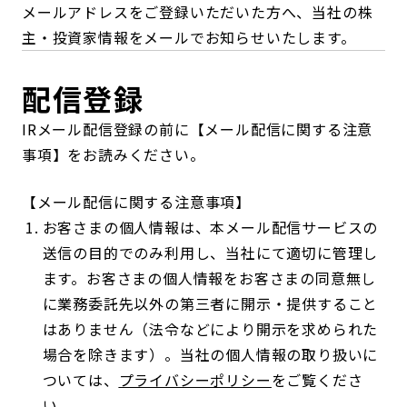
メールアドレスをご登録いただいた方へ、当社の株
コンダクト向上の取組み
財務情報・IR資料
持続可能な金融のフレームワーク
主・投資家情報をメールでお知らせいたします。
ローカル共創イニシアティブ
IRニュース
環境
配信登録
IRカレンダー
関連事業
社会
IRメール配信登録の前に【メール配信に関する注意
事項】をお読みください。
ガバナンス
【メール配信に関する注意事項】
お客さまの個人情報は、本メール配信サービスの
ESGデータ集
送信の目的でのみ利用し、当社にて適切に管理し
ます。お客さまの個人情報をお客さまの同意無し
に業務委託先以外の第三者に開示・提供すること
はありません（法令などにより開示を求められた
場合を除きます）。当社の個人情報の取り扱いに
ついては、
プライバシーポリシー
をご覧くださ
い。