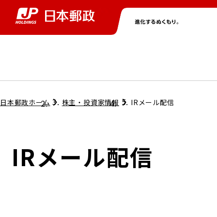
グループ情報
株主・投資家情報
ニュース
サステナビリティ
採用情報
トップ
トップ
トップ
トップ
トップ
日本郵政ホーム
株主・投資家情報
IRメール配信
取締役兼代表執行役社長メッセージ
会社情報
経営方針
IRメール配信
担当役員メッセージ
コンプライアンス
個人投資家のみなさまへ
ガバナンス
株式情報
サステナビリティマネジメント