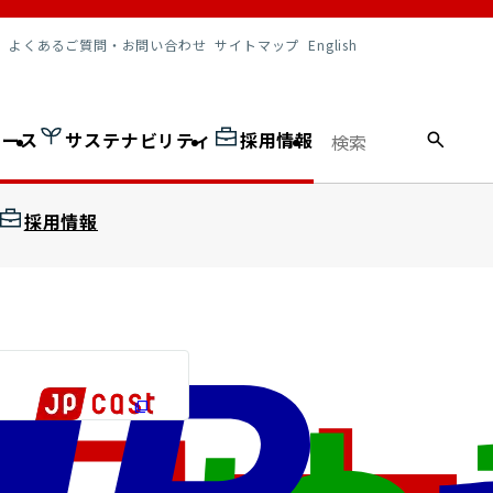
調達情報
よくあるご質問・お問い合わせ
サイトマップ
English
ュース
サステナビリティ
採用情報
採用情報