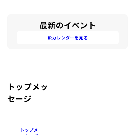
コンダクト向上の取組み
財務情報・IR資料
持続可能な金融のフレームワーク
最新のイベント
ローカル共創イニシアティブ
IRニュース
環境
IRカレンダーを見る
IRカレンダー
関連事業
社会
ガバナンス
ESGデータ集
トップメッ
セージ
トップメ