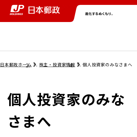
グループ情報
株主・投資家情報
ニュース
サステナビリティ
採用情報
トップ
トップ
トップ
トップ
トップ
日本郵政ホーム
株主・投資家情報
個人投資家のみなさまへ
取締役兼代表執行役社長メッセージ
会社情報
経営方針
個人投資家のみな
担当役員メッセージ
コンプライアンス
個人投資家のみなさまへ
さまへ
ガバナンス
株式情報
サステナビリティマネジメント