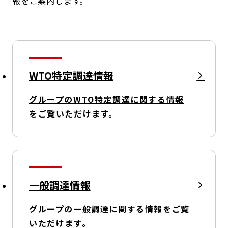
報をご案内します。
コンダクト向上の取組み
財務情報・IR資料
持続可能な金融のフレームワーク
ローカル共創イニシアティブ
IRニュース
環境
IRカレンダー
関連事業
社会
WTO特定調達情報
グループのWTO特定調達に関する情報
ガバナンス
をご覧いただけます。
ESGデータ集
一般調達情報
グループの一般調達に関する情報をご覧
いただけます。