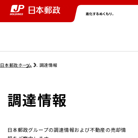
グループ情報
株主・投資家情報
ニュース
サステナビリティ
採用情報
トップ
トップ
トップ
トップ
トップ
日本郵政ホーム
調達情報
取締役兼代表執行役社長メッセージ
会社情報
経営方針
調達情報
担当役員メッセージ
コンプライアンス
個人投資家のみなさまへ
ガバナンス
株式情報
サステナビリティマネジメント
日本郵政グループの調達情報および不動産の売却情