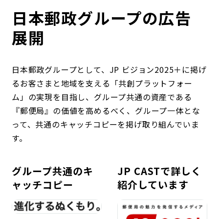
コンダクト向上の取組み
財務情報・IR資料
持続可能な金融のフレームワーク
日本郵政グループの広告
展開
ローカル共創イニシアティブ
IRニュース
環境
IRカレンダー
関連事業
社会
日本郵政グループとして、JP ビジョン2025＋に掲げ
るお客さまと地域を支える「共創プラットフォー
ガバナンス
ム」の実現を目指し、グループ共通の資産である
『郵便局』の価値を高めるべく、グループ一体とな
って、共通のキャッチコピーを掲げ取り組んでいま
ESGデータ集
す。
グループ共通のキ
JP CASTで詳しく
ャッチコピー
紹介しています