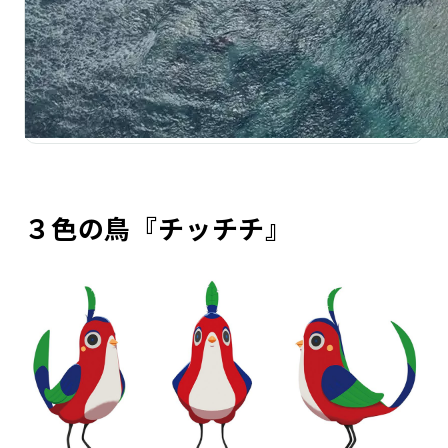
３色の鳥『チッチチ』