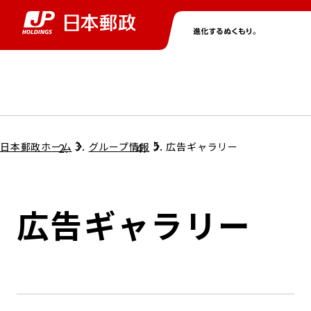
グループ情報
株主・投資家情報
ニュース
サステナビリティ
採用情報
トップ
トップ
トップ
トップ
トップ
日本郵政ホーム
グループ情報
広告ギャラリー
取締役兼代表執行役社長メッセージ
会社情報
経営方針
広告ギャラリー
担当役員メッセージ
コンプライアンス
個人投資家のみなさまへ
ガバナンス
株式情報
サステナビリティマネジメント