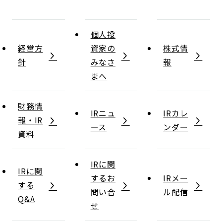
個人投
経営方
資家の
株式情
針
みなさ
報
まへ
財務情
IRニュ
IRカレ
報・IR
ース
ンダー
資料
IRに関
IRに関
するお
IRメー
する
問い合
ル配信
Q&A
せ