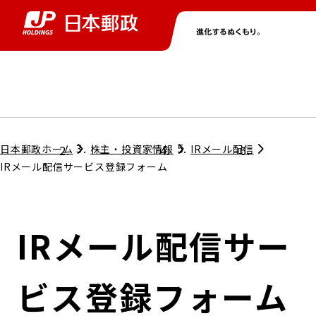
グループ情報
株主・投資家情報
ニュース
サステナビリティ
採用情報
トップ
トップ
トップ
トップ
トップ
日本郵政ホーム
株主・投資家情報
IRメール配信
IRメール配信サービス登録フォーム
取締役兼代表執行役社長メッセージ
会社情報
経営方針
IRメール配信サー
担当役員メッセージ
コンプライアンス
個人投資家のみなさまへ
ビス登録フォーム
ガバナンス
株式情報
サステナビリティマネジメント