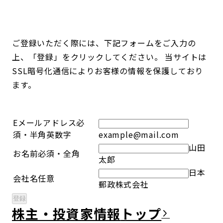
コンダクト向上の取組み
財務情報・IR資料
持続可能な金融のフレームワーク
ローカル共創イニシアティブ
IRニュース
環境
ご登録いただく際には、下記フォームをご入力の
上、「登録」をクリックしてください。 当サイトは
IRカレンダー
関連事業
社会
SSL暗号化通信によりお客様の情報を保護しており
ます。
ガバナンス
Eメールアドレス
必
ESGデータ集
須・半角英数字
example@mail.com
山田
お名前
必須・全角
太郎
日本
会社名
任意
郵政株式会社
株主・投資家情報