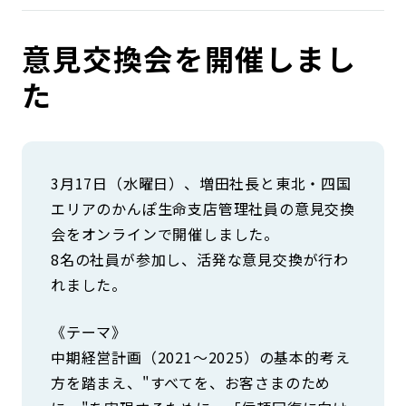
コンダクト向上の取組み
財務情報・IR資料
持続可能な金融のフレームワーク
意見交換会を開催しまし
ローカル共創イニシアティブ
IRニュース
環境
た
IRカレンダー
関連事業
社会
ガバナンス
3月17日（水曜日）、増田社長と東北・四国
エリアのかんぽ生命支店管理社員の意見交換
会をオンラインで開催しました。
ESGデータ集
8名の社員が参加し、活発な意見交換が行わ
れました。
《テーマ》
中期経営計画（2021～2025）の基本的考え
方を踏まえ、"すべてを、お客さまのため