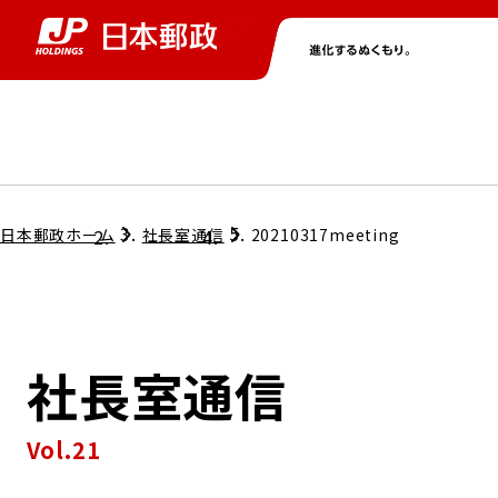
グループ情報
株主・投資家情報
ニュース
サステナビリティ
採用情報
トップ
トップ
トップ
トップ
トップ
日本郵政ホーム
社長室通信
20210317meeting
取締役兼代表執行役社長メッセージ
会社情報
経営方針
社長室通信
担当役員メッセージ
コンプライアンス
個人投資家のみなさまへ
Vol.21
ガバナンス
株式情報
サステナビリティマネジメント