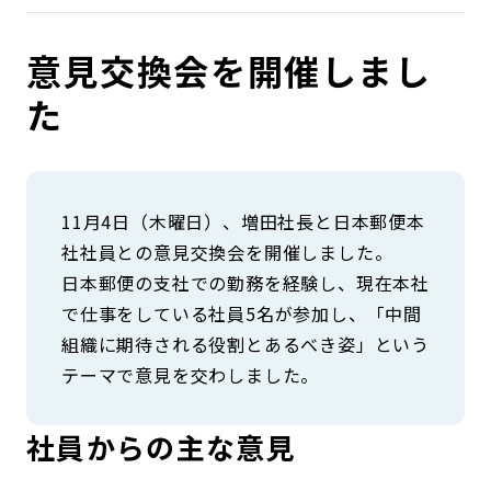
コンダクト向上の取組み
財務情報・IR資料
持続可能な金融のフレームワーク
意見交換会を開催しまし
ローカル共創イニシアティブ
IRニュース
環境
た
IRカレンダー
関連事業
社会
ガバナンス
11月4日（木曜日）、増田社長と日本郵便本
社社員との意見交換会を開催しました。
日本郵便の支社での勤務を経験し、現在本社
ESGデータ集
で仕事をしている社員5名が参加し、「中間
組織に期待される役割とあるべき姿」という
テーマで意見を交わしました。
社員からの主な意見