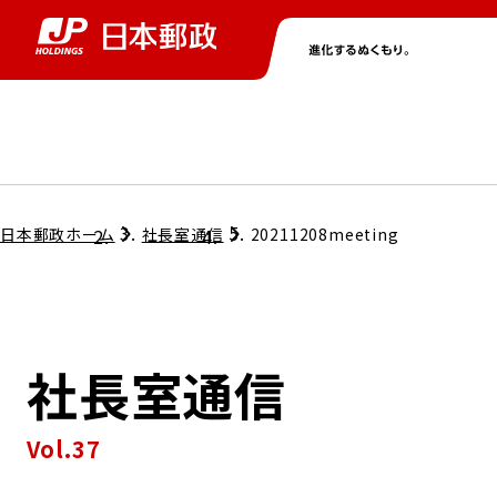
グループ情報
株主・投資家情報
ニュース
サステナビリティ
採用情報
トップ
トップ
トップ
トップ
トップ
日本郵政ホーム
社長室通信
20211208meeting
取締役兼代表執行役社長メッセージ
会社情報
経営方針
社長室通信
担当役員メッセージ
コンプライアンス
個人投資家のみなさまへ
Vol.37
ガバナンス
株式情報
サステナビリティマネジメント