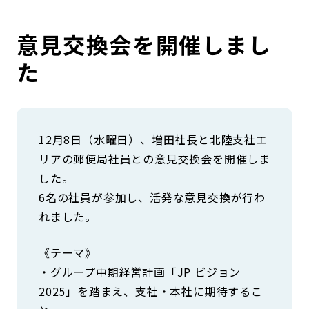
コンダクト向上の取組み
財務情報・IR資料
持続可能な金融のフレームワーク
意見交換会を開催しまし
ローカル共創イニシアティブ
IRニュース
環境
た
IRカレンダー
関連事業
社会
ガバナンス
12月8日（水曜日）、増田社長と北陸支社エ
リアの郵便局社員との意見交換会を開催しま
した。
ESGデータ集
6名の社員が参加し、活発な意見交換が行わ
れました。
《テーマ》
・グループ中期経営計画「JP ビジョン
2025」を踏まえ、支社・本社に期待するこ