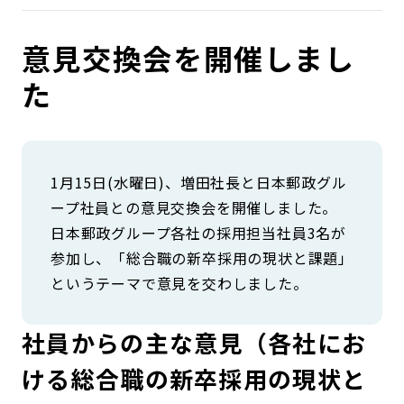
コンダクト向上の取組み
財務情報・IR資料
持続可能な金融のフレームワーク
意見交換会を開催しまし
ローカル共創イニシアティブ
IRニュース
環境
た
IRカレンダー
関連事業
社会
ガバナンス
1月15日(水曜日)、増田社長と日本郵政グル
ープ社員との意見交換会を開催しました。
日本郵政グループ各社の採用担当社員3名が
ESGデータ集
参加し、「総合職の新卒採用の現状と課題」
というテーマで意見を交わしました。
社員からの主な意見（各社にお
ける総合職の新卒採用の現状と