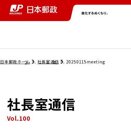
グループ情報
株主・投資家情報
ニュース
サステナビリティ
採用情報
トップ
トップ
トップ
トップ
トップ
日本郵政ホーム
社長室通信
20250115meeting
取締役兼代表執行役社長メッセージ
会社情報
経営方針
社長室通信
担当役員メッセージ
コンプライアンス
個人投資家のみなさまへ
Vol.100
ガバナンス
株式情報
サステナビリティマネジメント