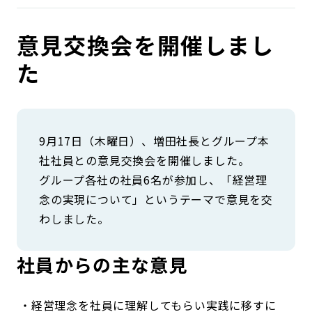
コンダクト向上の取組み
財務情報・IR資料
持続可能な金融のフレームワーク
意見交換会を開催しまし
ローカル共創イニシアティブ
IRニュース
環境
た
IRカレンダー
関連事業
社会
ガバナンス
9月17日（木曜日）、増田社長とグループ本
社社員との意見交換会を開催しました。
グループ各社の社員6名が参加し、「経営理
ESGデータ集
念の実現について」というテーマで意見を交
わしました。
社員からの主な意見
経営理念を社員に理解してもらい実践に移すに