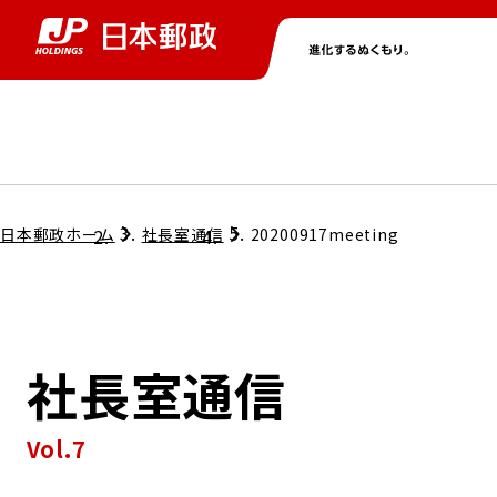
グループ情報
株主・投資家情報
ニュース
サステナビリティ
採用情報
トップ
トップ
トップ
トップ
トップ
日本郵政ホーム
社長室通信
20200917meeting
取締役兼代表執行役社長メッセージ
会社情報
経営方針
社長室通信
担当役員メッセージ
コンプライアンス
個人投資家のみなさまへ
Vol.7
ガバナンス
株式情報
サステナビリティマネジメント