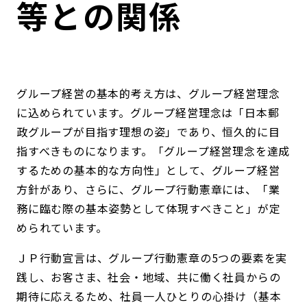
等との関係
コンダクト向上の取組み
財務情報・IR資料
持続可能な金融のフレームワーク
ローカル共創イニシアティブ
IRニュース
環境
グループ経営の基本的考え方は、グループ経営理念
IRカレンダー
関連事業
社会
に込められています。グループ経営理念は「日本郵
政グループが目指す理想の姿」であり、恒久的に目
ガバナンス
指すべきものになります。「グループ経営理念を達成
するための基本的な方向性」として、グループ経営
ESGデータ集
方針があり、さらに、グループ行動憲章には、「業
務に臨む際の基本姿勢として体現すべきこと」が定
められています。
ＪＰ行動宣言は、グループ行動憲章の5つの要素を実
践し、お客さま、社会・地域、共に働く社員からの
期待に応えるため、社員一人ひとりの心掛け（基本