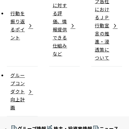
プ各社
に対す
におけ
行動を
る評
るＪＰ
振り返
価、情
行動宣
るポイ
報提供
言の推
ント
できる
進・浸
仕組み
透策に
など
ついて
グルー
プコン
ダクト
向上計
画
グループ情報
株主・投資家情報
ニュース