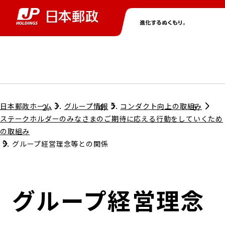
グループ情報
株主・投資家情報
ニュース
サステナビリティ
採用情報
トップ
トップ
トップ
トップ
トップ
日本郵政ホーム
グループ情報
コンダクト向上の取組み
ステークホルダーのみなさまのご期待に応える行動をしていくため
の取組み
取締役兼代表執行役社長メッセージ
グループ経営理念等との関係
会社情報
経営方針
担当役員メッセージ
コンプライアンス
個人投資家のみなさまへ
グループ経営理念
ガバナンス
株式情報
サステナビリティマネジメント