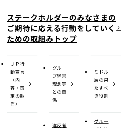
ステークホルダーのみなさまの
ご期待に応える行動をしていく
ための取組み
ＪＰ行
グルー
動宣言
ミドル
プ経営
（内
層の果
理念等
容・策
たすべ
との関
定の趣
き役割
係
旨）
グルー
違反者