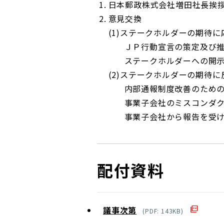
日本郵政株式会社増田社長挨
意見交換
ステークホルダーの期待に
ＪＰ行動宣言の策定及び
ステークホルダーへの開
ステークホルダーの期待に
内部通報制度改善のための2
事業子会社のミスコンダ
事業子会社から報告を受
配付資料
議事次第
(
PDF
:
143
KB)