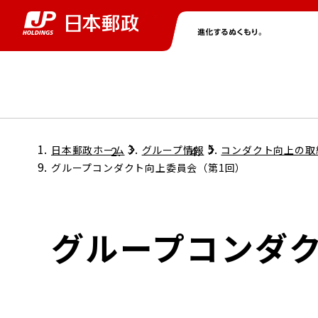
グループ情報
株主・投資家情報
ニュース
サステナビリティ
採用情報
トップ
トップ
トップ
トップ
トップ
日本郵政ホーム
グループ情報
コンダクト向上の取
グループコンダクト向上委員会（第1回）
取締役兼代表執行役社長メッセージ
会社情報
経営方針
グループコンダ
担当役員メッセージ
コンプライアンス
個人投資家のみなさまへ
ガバナンス
株式情報
サステナビリティマネジメント