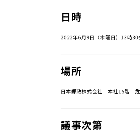
コンダクト向上の取組み
財務情報・IR資料
持続可能な金融のフレームワーク
日時
ローカル共創イニシアティブ
IRニュース
環境
2022
年
6
月
9
日
（木曜日）
13時3
IRカレンダー
関連事業
社会
ガバナンス
場所
ESGデータ集
日本郵政株式会社 本社15階 
議事次第