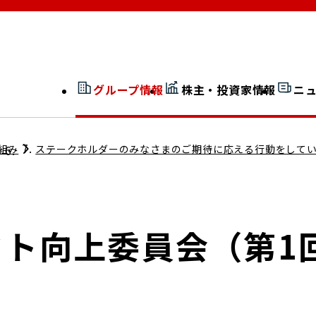
グループ情報
株主・投資家情報
ニ
開示情報検索
外部からの評価
組み
ステークホルダーのみなさまのご期待に応える行動をして
社長室通信
JP 改革実行委員会
クト向上委員会（第1
広告ギャラリー