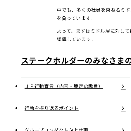
コンダクト向上の取組み
財務情報・IR資料
持続可能な金融のフレームワーク
中でも、多くの社員を束ねるミド
を負っています。
ローカル共創イニシアティブ
IRニュース
環境
よって、まずはミドル層に対して
認識しています。
IRカレンダー
関連事業
社会
ガバナンス
ステークホルダーのみなさま
ESGデータ集
ＪＰ行動宣言（内容・策定の趣旨）
行動を振り返るポイント
グループコンダクト向上計画