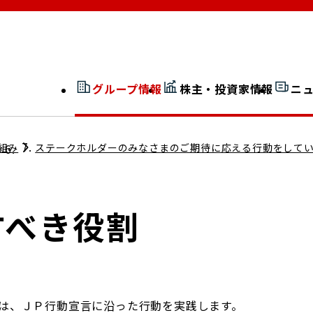
グループ情報
株主・投資家情報
ニ
開示情報検索
外部からの評価
組み
ステークホルダーのみなさまのご期待に応える行動をして
社長室通信
JP 改革実行委員会
すべき役割
広告ギャラリー
は、ＪＰ行動宣言に沿った行動を実践します。