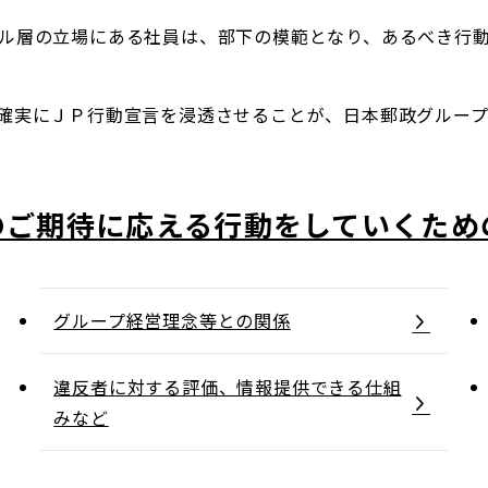
日本郵政グループ女子陸上部
ル層の立場にある社員は、部下の模範となり、あるべき行
確実にＪＰ行動宣言を浸透させることが、日本郵政グループ
IRに関するQ＆A
IRに関するお問い合せ
IRメール配信
IRサイトマップ
のご期待に応える行動をしていくため
グループ経営理念等との関係
違反者に対する評価、情報提供できる仕組
みなど