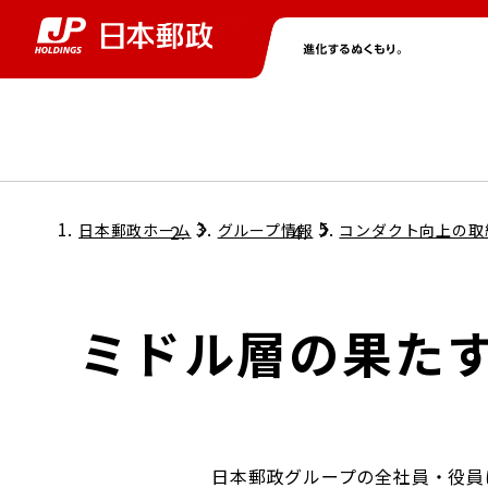
グループ情報
株主・投資家情報
ニュース
サステナビリティ
採用情報
トップ
トップ
トップ
トップ
トップ
日本郵政ホーム
グループ情報
コンダクト向上の取
取締役兼代表執行役社長メッセージ
会社情報
経営方針
ミドル層の果た
担当役員メッセージ
コンプライアンス
個人投資家のみなさまへ
ガバナンス
株式情報
サステナビリティマネジメント
日本郵政グループの全社員・役員