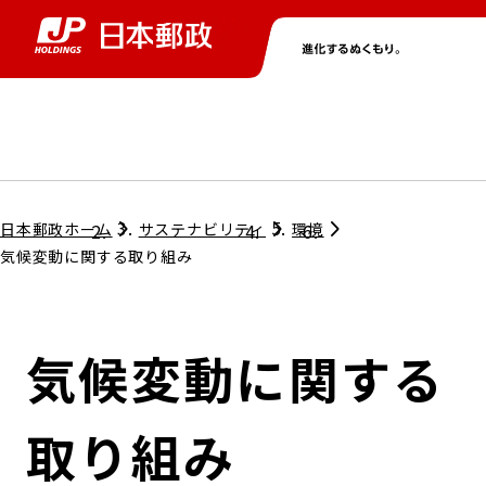
グループ情報
株主・投資家情報
ニュース
サステナビリティ
採用情報
トップ
トップ
トップ
トップ
トップ
日本郵政ホーム
サステナビリティ
環境
気候変動に関する取り組み
取締役兼代表執行役社長メッセージ
会社情報
経営方針
気候変動に関する
担当役員メッセージ
コンプライアンス
個人投資家のみなさまへ
取り組み
ガバナンス
株式情報
サステナビリティマネジメント