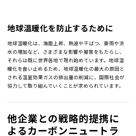
コンダクト向上の取組み
財務情報・IR資料
持続可能な金融のフレームワーク
ローカル共創イニシアティブ
IRニュース
環境
地球温暖化を防止するために
IRカレンダー
関連事業
社会
地球温暖化は、海面上昇、熱波や干ばつ、豪雨や洪
水の増加など、さまざまな影響や被害をもたらし、
ガバナンス
それらは既に世界各地で現れ始めています。地球温
暖化を食い止めるため、地球温暖化の最大の原因と
される温室効果ガスの排出量の削減に、国際社会が
ESGデータ集
協力して取り組んでいくことが求められています。
他企業との戦略的提携に
よるカーボンニュートラ