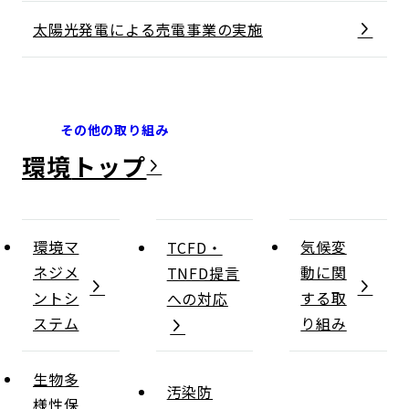
太陽光発電による売電事業の実施
その他の取り組み
環境
環境マ
気候変
TCFD・
ネジメ
動に関
TNFD提言
ントシ
する取
への対応
ステム
り組み
生物多
汚染防
様性保