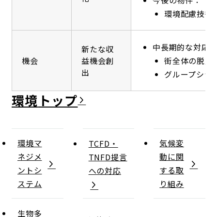
今後の物件：
環境配慮技術
中長期的な対応
新たな収
機会
益機会創
街全体の脱炭
出
グループシナ
環境
環境マ
気候変
TCFD・
ネジメ
動に関
TNFD提言
ントシ
する取
への対応
ステム
り組み
生物多