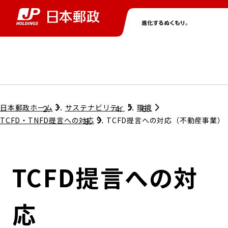
グループ情報
株主・投資家情報
ニュース
サステナビリティ
採用情報
トップ
トップ
トップ
トップ
トップ
日本郵政ホーム
サステナビリティ
環境
TCFD・TNFD提言への対応
TCFD提言への対応（不動産事業）
取締役兼代表執行役社長メッセージ
会社情報
経営方針
TCFD提言への対
担当役員メッセージ
コンプライアンス
個人投資家のみなさまへ
応
ガバナンス
株式情報
サステナビリティマネジメント