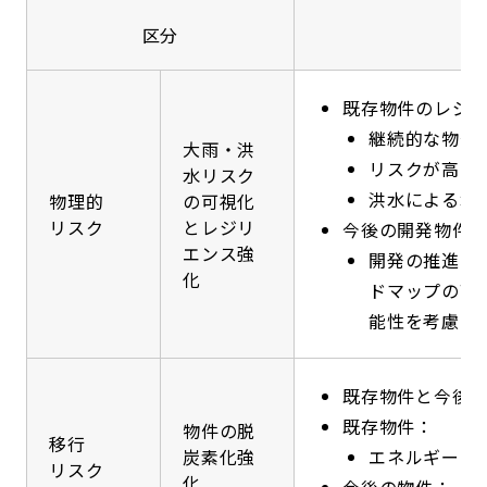
区分
既存物件のレジ
継続的な物件
大雨・洪
リスクが高い
水リスク
洪水による水
物理的
の可視化
リスク
とレジリ
今後の開発物件
エンス強
開発の推進に
化
ドマップの高
能性を考慮し
既存物件と今後
既存物件：
物件の脱
移行
炭素化強
エネルギーコ
リスク
化