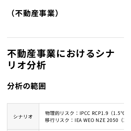
コンダクト向上の取組み
財務情報・IR資料
持続可能な金融のフレームワーク
（不動産事業）
ローカル共創イニシアティブ
IRニュース
環境
IRカレンダー
関連事業
社会
不動産事業におけるシナ
ガバナンス
リオ分析
ESGデータ集
分析の範囲
物理的リスク：IPCC RCP1.9（1.5
シナリオ
移行リスク：IEA WEO NZE 2050（