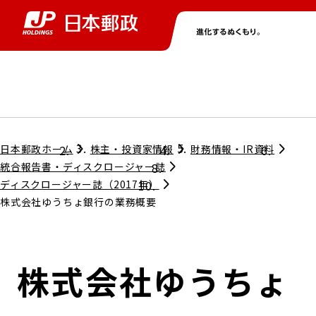
グループ情報
株主・投資家情報
ニュース
サステナビリティ
採用情報
トップ
トップ
トップ
トップ
トップ
日本郵政ホーム
株主・投資家情報
財務情報・IR資料
統合報告書・ディスクロージャー誌
ディスクロージャー誌（2017年）
取締役兼代表執行役社長メッセージ
株式会社ゆうちょ銀行の業務概要
会社情報
経営方針
担当役員メッセージ
コンプライアンス
個人投資家のみなさまへ
株式会社ゆうちょ
ガバナンス
株式情報
サステナビリティマネジメント