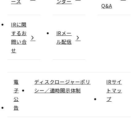
ース
ンダー
Q&A
IRに関
するお
IRメー
問い合
ル配信
せ
電
ディスクロージャーポリ
IRサイ
子
シー／適時開示体制
トマッ
公
プ
告