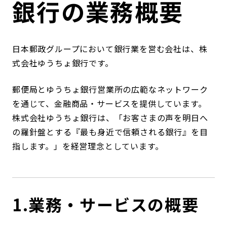
銀行の業務概要
コンダクト向上の取組み
財務情報・IR資料
持続可能な金融のフレームワーク
ローカル共創イニシアティブ
IRニュース
環境
日本郵政グループにおいて銀行業を営む会社は、株
式会社ゆうちょ銀行です。
IRカレンダー
関連事業
社会
郵便局とゆうちょ銀行営業所の広範なネットワーク
ガバナンス
を通じて、金融商品・サービスを提供しています。
株式会社ゆうちょ銀行は、「お客さまの声を明日へ
の羅針盤とする『最も身近で信頼される銀行』を目
ESGデータ集
指します。」を経営理念としています。
1.業務・サービスの概要