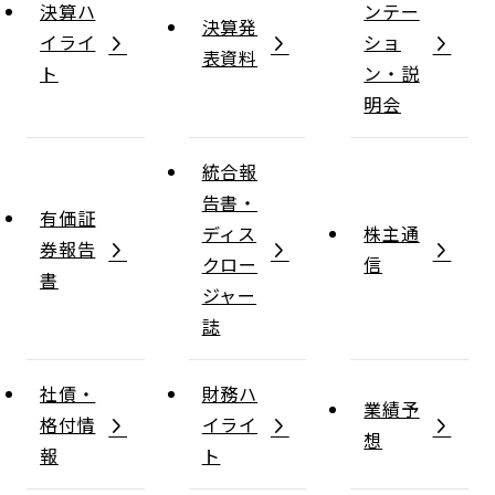
決算ハ
ンテー
決算発
イライ
ショ
表資料
ト
ン・説
明会
統合報
告書・
有価証
ディス
株主通
券報告
クロー
信
書
ジャー
誌
社債・
財務ハ
業績予
格付情
イライ
想
報
ト