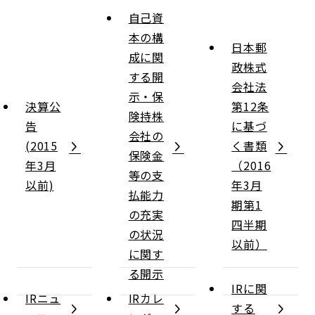
自己資
本の構
日本郵
成に関
政株式
する開
会社法
示・保
決算公
第12条
険持株
告
に基づ
会社の
(2015
く書類
保険金
年3月
（2016
等の支
以前)
年3月
払能力
期第1
の充実
四半期
の状況
以前）
に関す
る開示
IRに関
IRニュ
IRカレ
する