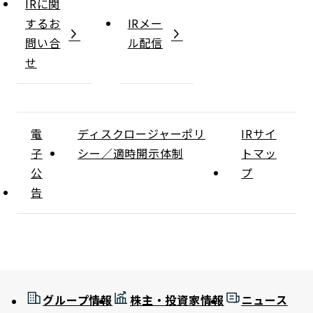
IRに関
するお
IRメー
問い合
ル配信
せ
電
ディスクロージャーポリ
IRサイ
子
シー／適時開示体制
トマッ
公
プ
告
グループ情報
株主・投資家情報
ニュース