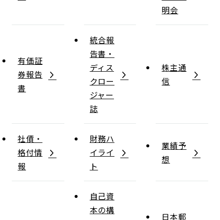
明会
統合報
告書・
有価証
ディス
株主通
券報告
クロー
信
書
ジャー
誌
社債・
財務ハ
業績予
格付情
イライ
想
報
ト
自己資
本の構
日本郵