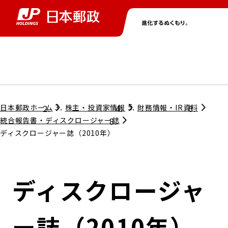
グループ情報
株主・投資家情報
ニュース
サステナビリティ
採用情報
トップ
トップ
トップ
トップ
トップ
日本郵政ホーム
株主・投資家情報
財務情報・IR資料
統合報告書・ディスクロージャー誌
ディスクロージャー誌（2010年）
取締役兼代表執行役社長メッセージ
会社情報
経営方針
担当役員メッセージ
コンプライアンス
個人投資家のみなさまへ
ディスクロージャ
ガバナンス
株式情報
サステナビリティマネジメント
ー誌（2010年）