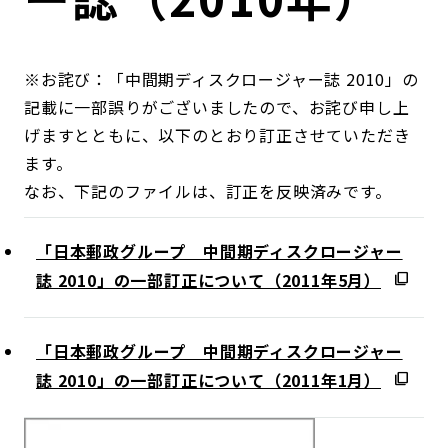
コンダクト向上の取組み
財務情報・IR資料
持続可能な金融のフレームワーク
ローカル共創イニシアティブ
IRニュース
※お詫び：「中間期ディスクロージャー誌 2010」の
環境
記載に一部誤りがございましたので、お詫び申し上
げますとともに、以下のとおり訂正させていただき
IRカレンダー
関連事業
社会
ます。
なお、下記のファイルは、訂正を反映済みです。
ガバナンス
「日本郵政グループ 中間期ディスクロージャー
ESGデータ集
誌 2010」の一部訂正について（2011年5月）
「日本郵政グループ 中間期ディスクロージャー
誌 2010」の一部訂正について（2011年1月）