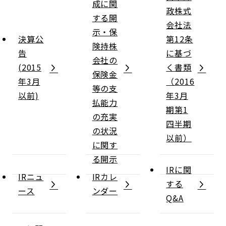
成に関
政株式
する開
会社法
示・保
決算公
第12条
険持株
告
に基づ
会社の
(2015
く書類
保険金
年3月
（2016
等の支
以前)
年3月
払能力
期第1
の充実
四半期
の状況
以前）
に関す
る開示
IRに関
IRニュ
IRカレ
する
ース
ンダー
Q&A