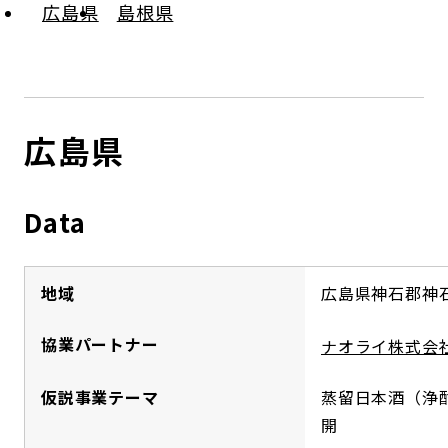
広島県
島根県
コンダクト向上の取組み
財務情報・IR資料
持続可能な金融のフレームワーク
ローカル共創イニシアティブ
IRニュース
環境
IRカレンダー
広島県
関連事業
社会
ガバナンス
Data
ESGデータ集
地域
広島県神石郡神
協業パートナー
ナオライ株式会
仮説事業テーマ
蒸留日本酒（浄
開