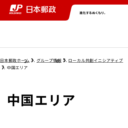
グループ情報
株主・投資家情報
ニュース
サステナビリティ
採用情報
トップ
トップ
トップ
トップ
トップ
日本郵政ホーム
グループ情報
ローカル共創イニシアティブ
中国エリア
取締役兼代表執行役社長メッセージ
会社情報
経営方針
中国エリア
担当役員メッセージ
コンプライアンス
個人投資家のみなさまへ
ガバナンス
株式情報
サステナビリティマネジメント