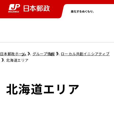
グループ情報
株主・投資家情報
ニュース
サステナビリティ
採用情報
トップ
トップ
トップ
トップ
トップ
日本郵政ホーム
グループ情報
ローカル共創イニシアティブ
北海道エリア
取締役兼代表執行役社長メッセージ
会社情報
経営方針
北海道エリア
担当役員メッセージ
コンプライアンス
個人投資家のみなさまへ
ガバナンス
株式情報
サステナビリティマネジメント