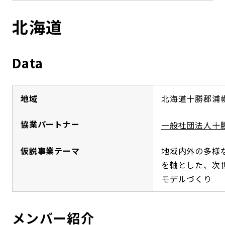
コンダクト向上の取組み
財務情報・IR資料
持続可能な金融のフレームワーク
北海道
ローカル共創イニシアティブ
IRニュース
環境
Data
IRカレンダー
関連事業
社会
地域
北海道十勝郡浦
ガバナンス
協業パートナー
一般社団法人十
ESGデータ集
仮説事業テーマ
地域内外の多様
を軸とした、次
モデルづくり
メンバー紹介