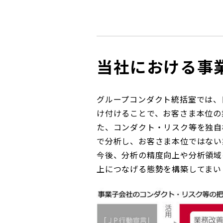
コンダクト向上の取組み
財務情報・IR資料
持続可能な金融のフレームワーク
ローカル共創イニシアティブ
IRニュース
環境
当社における事
IRカレンダー
関連事業
社会
ガバナンス
グループコンダクト統括室では、
け付けることで、お客さま本位の
た、コンダクト・リスク等を独自
ESGデータ集
で分析し、お客さま本位ではない
今後、分析の精度向上や分析領域
上につなげる態勢を構築してまい