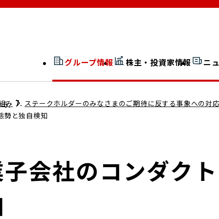
グループ情報
株主・投資家情報
ニ
開示情報検索
外部からの評価
組み
ステークホルダーのみなさまのご期待に反する事象への対
社長室通信
態勢と独自検知
JP 改革実行委員会
業子会社のコンダクト
広告ギャラリー
知