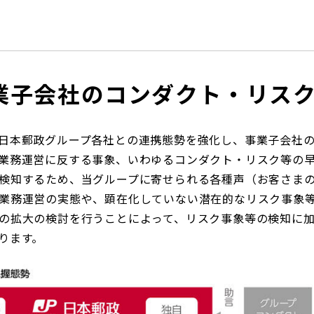
日本郵政グループ女子陸上部
IRに関するQ＆A
IRに関するお問い合せ
IRメール配信
業子会社のコンダクト・リス
IRサイトマップ
日本郵政グループ各社との連携態勢を強化し、事業子会社
業務運営に反する事象、いわゆるコンダクト・リスク等の
検知するため、当グループに寄せられる各種声（お客さまの
業務運営の実態や、顕在化していない潜在的なリスク事象
の拡大の検討を行うことによって、リスク事象等の検知に
ります。