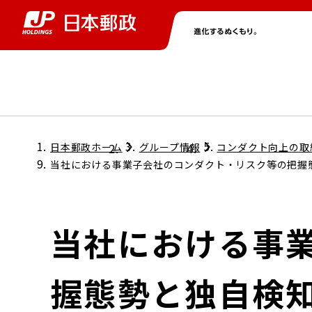
グループ情報
株主・投資家情報
ニュース
サステナビリティ
採用情報
トップ
トップ
トップ
トップ
トップ
日本郵政ホーム
グループ情報
コンダクト向上の取
当社における事業子会社のコンダクト・リスク等の把握
取締役兼代表執行役社長メッセージ
会社情報
経営方針
当社における事
担当役員メッセージ
コンプライアンス
個人投資家のみなさまへ
握態勢と独自検
ガバナンス
株式情報
サステナビリティマネジメント