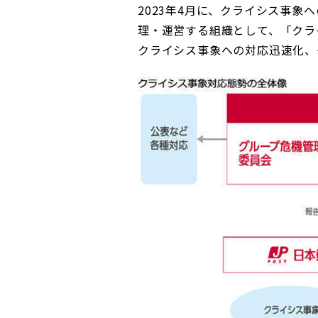
2023年4月に、クライシス事
コンダクト向上の取組み
財務情報・IR資料
持続可能な金融のフレームワーク
理・運営する組織として、「クラ
クライシス事象への対応迅速化、
ローカル共創イニシアティブ
IRニュース
環境
IRカレンダー
関連事業
社会
ガバナンス
ESGデータ集