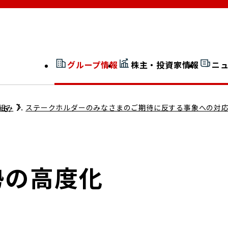
グループ情報
株主・投資家情報
ニ
開示情報検索
外部からの評価
組み
ステークホルダーのみなさまのご期待に反する事象への対
社長室通信
JP 改革実行委員会
勢の高度化
広告ギャラリー