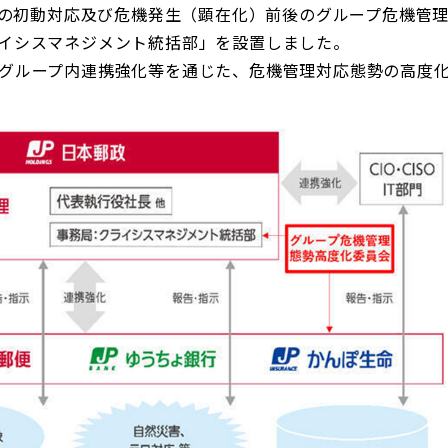
象への初動対応及び危機発生（顕在化）前後のグループ危機管
日本郵政グループ女子陸上部
イシスマネジメント統括部」を設置しました。
グループ内連携強化等を通じた、危機管理対応態勢の高度
IRに関するQ＆A
IRに関するお問い合せ
IRメール配信
IRサイトマップ