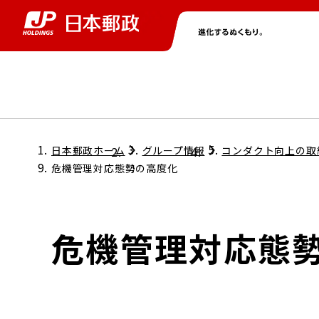
グループ情報
株主・投資家情報
ニュース
サステナビリティ
採用情報
トップ
トップ
トップ
トップ
トップ
日本郵政ホーム
グループ情報
コンダクト向上の取
危機管理対応態勢の高度化
取締役兼代表執行役社長メッセージ
会社情報
経営方針
危機管理対応態
担当役員メッセージ
コンプライアンス
個人投資家のみなさまへ
ガバナンス
株式情報
サステナビリティマネジメント