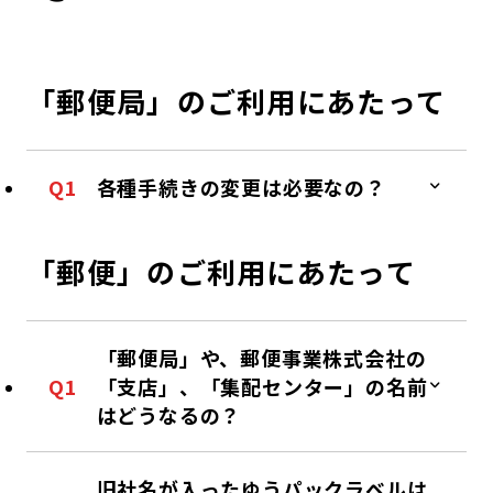
コンダクト向上の取組み
財務情報・IR資料
持続可能な金融のフレームワーク
ローカル共創イニシアティブ
IRニュース
環境
「郵便局」のご利用にあたって
IRカレンダー
関連事業
社会
Q1
各種手続きの変更は必要なの？
ガバナンス
「郵便」のご利用にあたって
ESGデータ集
「郵便局」や、郵便事業株式会社の
Q1
「支店」、「集配センター」の名前
はどうなるの？
旧社名が入ったゆうパックラベルは