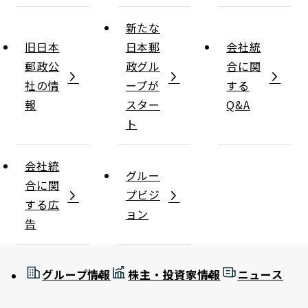
新たな
旧日本
日本郵
会社統
郵政公
政グル
合に関
社の情
ープが
する
報
スター
Q&A
ト
会社統
グルー
合に関
プビジ
する広
ョン
告
グループ情報
株主・投資家情報
ニュース