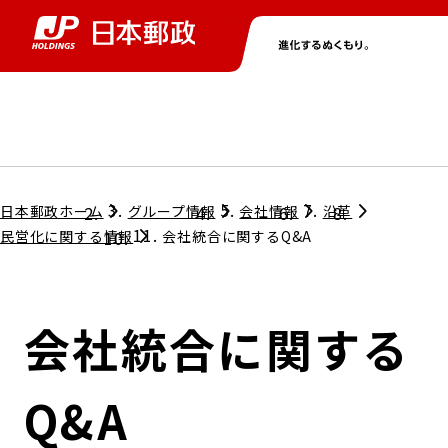
グループ情報
株主・投資家情報
ニュース
サステナビリティ
採用情報
トップ
トップ
トップ
トップ
トップ
日本郵政ホーム
グループ情報
会社情報
沿革
民営化に関する情報
会社統合に関するQ&A
取締役兼代表執行役社長メッセージ
会社情報
経営方針
会社統合に関する
担当役員メッセージ
コンプライアンス
個人投資家のみなさまへ
Q&A
ガバナンス
株式情報
サステナビリティマネジメント