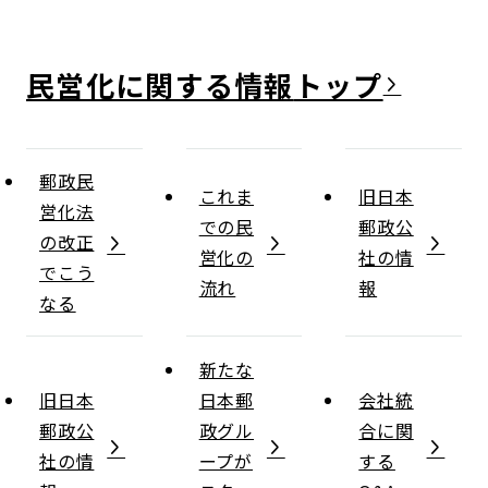
民営化に関する情報
郵政民
これま
旧日本
営化法
での民
郵政公
の改正
営化の
社の情
でこう
流れ
報
なる
新たな
旧日本
日本郵
会社統
郵政公
政グル
合に関
社の情
ープが
する