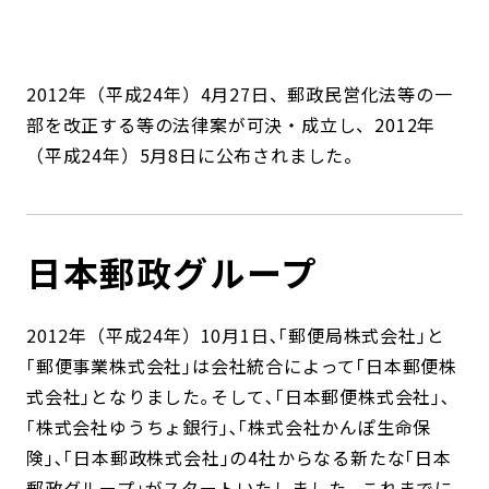
コンダクト向上の取組み
財務情報・IR資料
持続可能な金融のフレームワーク
ローカル共創イニシアティブ
IRニュース
環境
2012年（平成24年）4月27日、郵政民営化法等の一
部を改正する等の法律案が可決・成立し、2012年
IRカレンダー
関連事業
社会
（平成24年）5月8日に公布されました。
ガバナンス
日本郵政グループ
ESGデータ集
2012年（平成24年）10月1日､｢郵便局株式会社｣と
｢郵便事業株式会社｣は会社統合によって｢日本郵便株
式会社｣となりました｡そして､｢日本郵便株式会社｣､
｢株式会社ゆうちょ銀行｣､｢株式会社かんぽ生命保
険｣､｢日本郵政株式会社｣の4社からなる新たな｢日本
郵政グループ｣がスタートいたしました｡ これまでに