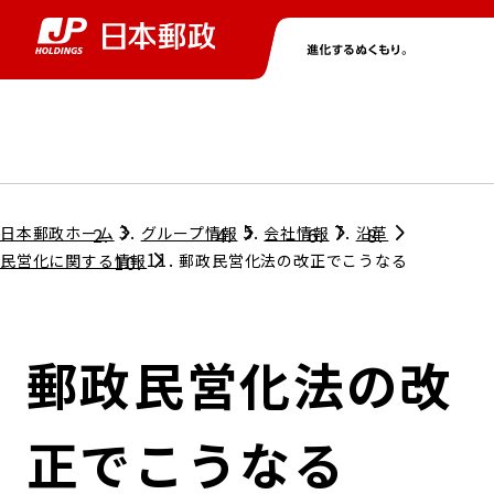
グループ情報
株主・投資家情報
ニュース
サステナビリティ
採用情報
トップ
トップ
トップ
トップ
トップ
日本郵政ホーム
グループ情報
会社情報
沿革
民営化に関する情報
郵政民営化法の改正でこうなる
取締役兼代表執行役社長メッセージ
会社情報
経営方針
郵政民営化法の改
担当役員メッセージ
コンプライアンス
個人投資家のみなさまへ
正でこうなる
ガバナンス
株式情報
サステナビリティマネジメント