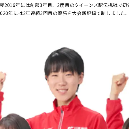
2016年には創部3年目、2度目のクイーンズ駅伝挑戦で初優
日本郵政グループ女子陸上部
020年には2年連続3回目の優勝を大会新記録で制しました
IRに関するQ＆A
IRに関するお問い合せ
IRメール配信
IRサイトマップ