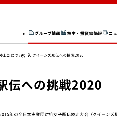
グループ情報
株主・投資家情報
ニ
開示情報検索
外部からの評価
陸上部について
クイーンズ駅伝への挑戦2020
社長室通信
JP 改革実行委員会
駅伝への挑戦2020
広告ギャラリー
2015年の全日本実業団対抗女子駅伝競走大会（クイーンズ