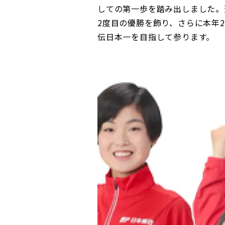
しての第一歩を踏み出しました。翌
コンダクト向上の取組み
財務情報・IR資料
持続可能な金融のフレームワーク
2度目の優勝を飾り、さらに本年2
伝日本一を目指して参ります。
ローカル共創イニシアティブ
IRニュース
環境
IRカレンダー
関連事業
社会
ガバナンス
ESGデータ集