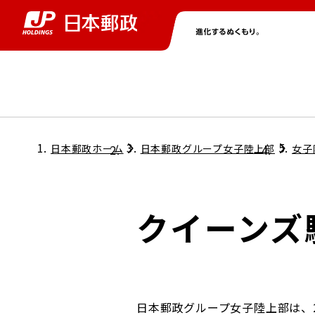
グループ情報
株主・投資家情報
ニュース
サステナビリティ
採用情報
トップ
トップ
トップ
トップ
トップ
日本郵政ホーム
日本郵政グループ女子陸上部
女子
取締役兼代表執行役社長メッセージ
会社情報
経営方針
クイーンズ
担当役員メッセージ
コンプライアンス
個人投資家のみなさまへ
ガバナンス
株式情報
サステナビリティマネジメント
日本郵政グループ女子陸上部は、