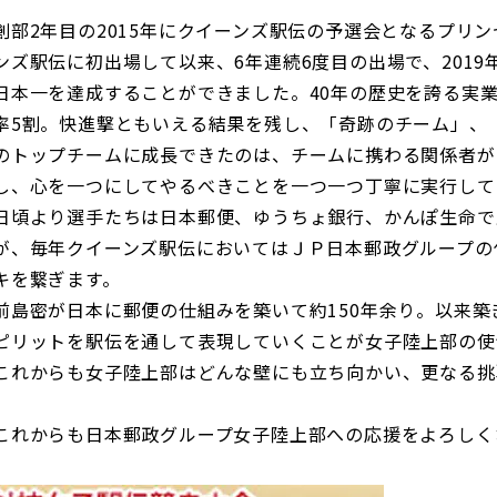
創部2年目の2015年にクイーンズ駅伝の予選会となるプリ
ンズ駅伝に初出場して以来、6年連続6度目の出場で、2019
日本一を達成することができました。40年の歴史を誇る実
率5割。快進撃ともいえる結果を残し、「奇跡のチーム」、
のトップチームに成長できたのは、チームに携わる関係者が
し、心を一つにしてやるべきことを一つ一つ丁寧に実行して
日頃より選手たちは日本郵便、ゆうちょ銀行、かんぽ生命で
が、毎年クイーンズ駅伝においてはＪＰ日本郵政グループの
キを繋ぎます。
前島密が日本に郵便の仕組みを築いて約150年余り。以来
ピリットを駅伝を通して表現していくことが女子陸上部の使
これからも女子陸上部はどんな壁にも立ち向かい、更なる挑
これからも日本郵政グループ女子陸上部への応援をよろしく