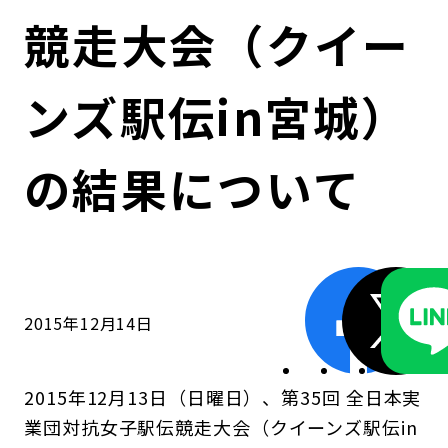
コンダクト向上の取組み
財務情報・IR資料
持続可能な金融のフレームワーク
競走大会（クイー
ローカル共創イニシアティブ
IRニュース
環境
ンズ駅伝in宮城）
IRカレンダー
関連事業
社会
の結果について
ガバナンス
ESGデータ集
2015年12月14日
2015年12月13日（日曜日）、第35回 全日本実
業団対抗女子駅伝競走大会（クイーンズ駅伝in