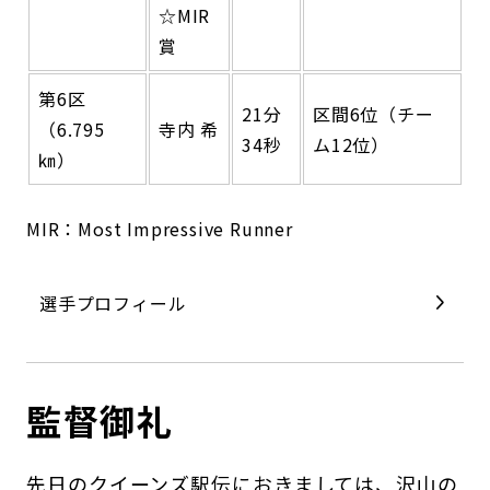
☆MIR
賞
第6区
21分
区間6位（チー
（6.795
寺内 希
34秒
ム12位）
㎞）
MIR：Most Impressive Runner
選手プロフィール
監督御礼
先日のクイーンズ駅伝におきましては、沢山の