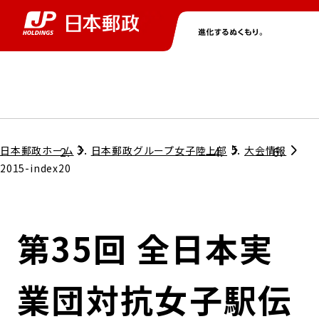
グループ情報
株主・投資家情報
ニュース
サステナビリティ
採用情報
トップ
トップ
トップ
トップ
トップ
日本郵政ホーム
日本郵政グループ女子陸上部
大会情報
2015-index20
取締役兼代表執行役社長メッセージ
会社情報
経営方針
第35回 全日本実
担当役員メッセージ
コンプライアンス
個人投資家のみなさまへ
業団対抗女子駅伝
ガバナンス
株式情報
サステナビリティマネジメント