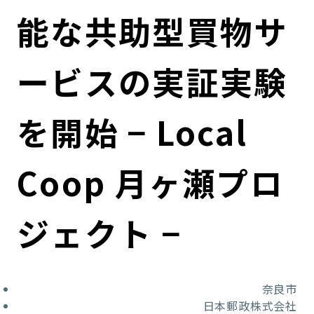
コンダクト向上の取組み
財務情報・IR資料
持続可能な金融のフレームワーク
能な共助型買物サ
ローカル共創イニシアティブ
IRニュース
環境
ービスの実証実験
IRカレンダー
関連事業
社会
を開始 − Local
ガバナンス
Coop 月ヶ瀬プロ
ESGデータ集
ジェクト −
奈良市
日本郵政株式会社