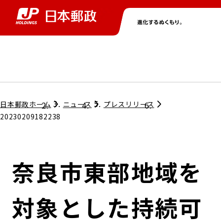
グループ情報
株主・投資家情報
ニュース
サステナビリティ
採用情報
トップ
トップ
トップ
トップ
トップ
日本郵政ホーム
ニュース
プレスリリース
20230209182238
取締役兼代表執行役社長メッセージ
会社情報
経営方針
奈良市東部地域を
担当役員メッセージ
コンプライアンス
個人投資家のみなさまへ
対象とした持続可
ガバナンス
株式情報
サステナビリティマネジメント