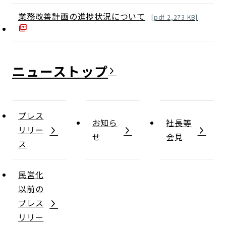
業務改善計画の進捗状況について
[
pdf
2,273
KB]
ニュース
プレス
お知ら
社長等
リリー
せ
会見
ス
民営化
以前の
プレス
リリー