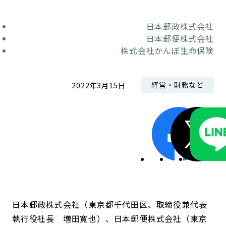
コンダクト向上の取組み
財務情報・IR資料
持続可能な金融のフレームワーク
日本郵政株式会社
日本郵便株式会社
ローカル共創イニシアティブ
IRニュース
環境
株式会社かんぽ生命保険
IRカレンダー
関連事業
社会
経営・財務など
2022年3月15日
ガバナンス
ESGデータ集
日本郵政株式会社（東京都千代田区、取締役兼代表
執行役社長 増田寬也）、日本郵便株式会社（東京