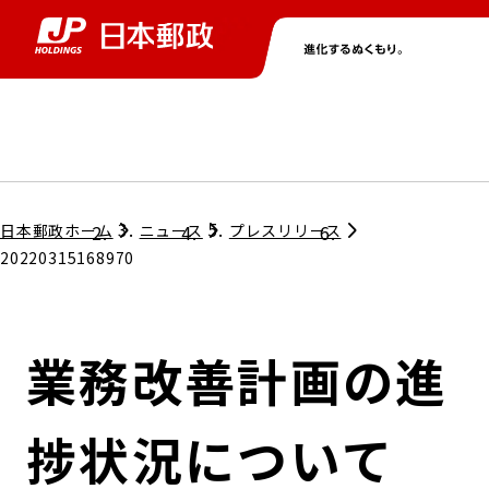
グループ情報
株主・投資家情報
ニュース
サステナビリティ
採用情報
トップ
トップ
トップ
トップ
トップ
日本郵政ホーム
ニュース
プレスリリース
20220315168970
取締役兼代表執行役社長メッセージ
会社情報
経営方針
業務改善計画の進
担当役員メッセージ
コンプライアンス
個人投資家のみなさまへ
捗状況について
ガバナンス
株式情報
サステナビリティマネジメント