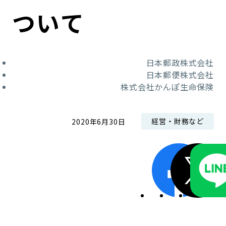
コンダクト向上の取組み
財務情報・IR資料
持続可能な金融のフレームワーク
ついて
ローカル共創イニシアティブ
IRニュース
環境
日本郵政株式会社
IRカレンダー
関連事業
社会
日本郵便株式会社
株式会社かんぽ生命保険
ガバナンス
経営・財務など
2020年6月30日
ESGデータ集