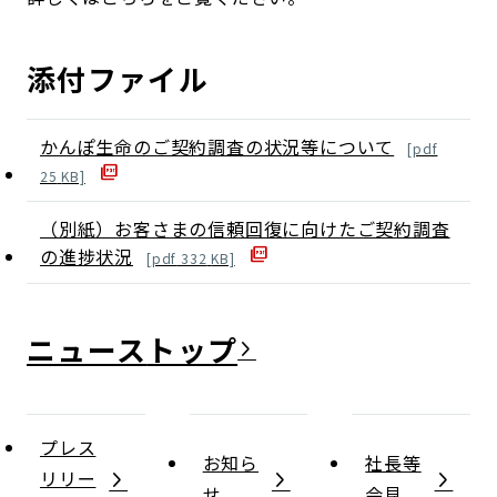
添付ファイル
かんぽ生命のご契約調査の状況等について
[
pdf
25
KB]
（別紙）お客さまの信頼回復に向けたご契約調査
の進捗状況
[
pdf
332
KB]
ニュース
プレス
お知ら
社長等
リリー
せ
会見