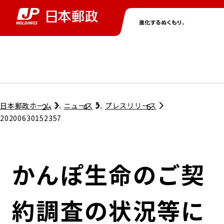
グループ情報
株主・投資家情報
ニュース
サステナビリティ
採用情報
トップ
トップ
トップ
トップ
トップ
日本郵政ホーム
ニュース
プレスリリース
20200630152357
取締役兼代表執行役社長メッセージ
会社情報
経営方針
かんぽ生命のご契
担当役員メッセージ
コンプライアンス
個人投資家のみなさまへ
約調査の状況等に
ガバナンス
株式情報
サステナビリティマネジメント