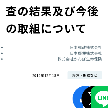
コンダクト向上の取組み
財務情報・IR資料
持続可能な金融のフレームワーク
査の結果及び今後
ローカル共創イニシアティブ
IRニュース
環境
の取組について
IRカレンダー
関連事業
社会
日本郵政株式会社
ガバナンス
日本郵便株式会社
株式会社かんぽ生命保険
ESGデータ集
経営・財務など
2019年12月18日