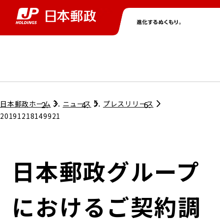
グループ情報
株主・投資家情報
ニュース
サステナビリティ
採用情報
トップ
トップ
トップ
トップ
トップ
日本郵政ホーム
ニュース
プレスリリース
20191218149921
取締役兼代表執行役社長メッセージ
会社情報
経営方針
日本郵政グループ
担当役員メッセージ
コンプライアンス
個人投資家のみなさまへ
におけるご契約調
ガバナンス
株式情報
サステナビリティマネジメント