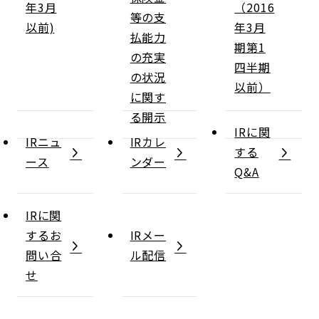
年3月
（2016
等の支
以前)
年3月
払能力
期第1
の充実
四半期
の状況
以前）
に関す
る開示
IRに関
IRニュ
IRカレ
する
ース
ンダー
Q&A
IRに関
するお
IRメー
問い合
ル配信
せ