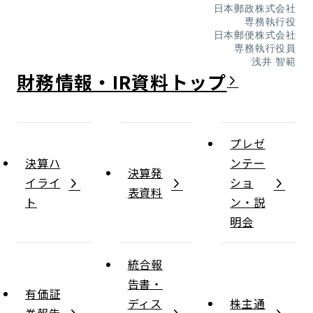
日本郵政株式会社
専務執行役
日本郵便株式会社
専務執行役員
浅井 智範
財務情報・IR資料
プレゼ
決算ハ
ンテー
決算発
イライ
ショ
表資料
ト
ン・説
明会
統合報
告書・
有価証
ディス
株主通
券報告