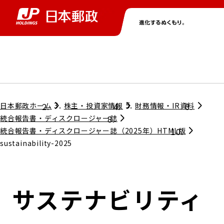
グループ情報
株主・投資家情報
ニュース
サステナビリティ
採用情報
トップ
トップ
トップ
トップ
トップ
日本郵政ホーム
株主・投資家情報
財務情報・IR資料
統合報告書・ディスクロージャー誌
統合報告書・ディスクロージャー誌（2025年）HTML版
取締役兼代表執行役社長メッセージ
sustainability-2025
会社情報
経営方針
担当役員メッセージ
コンプライアンス
個人投資家のみなさまへ
サステナビリティ
ガバナンス
株式情報
サステナビリティマネジメント