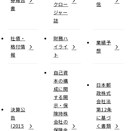
クロー
信
書
ジャー
誌
社債・
財務ハ
業績予
格付情
イライ
想
報
ト
自己資
本の構
日本郵
成に関
政株式
する開
会社法
示・保
決算公
第12条
険持株
告
に基づ
会社の
(2015
く書類
保険金