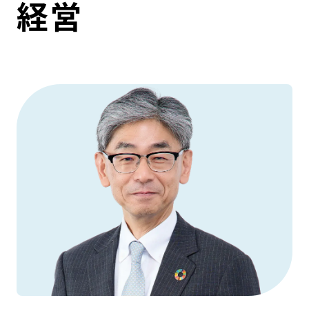
経営
コンダクト向上の取組み
財務情報・IR資料
持続可能な金融のフレームワーク
ローカル共創イニシアティブ
IRニュース
環境
IRカレンダー
関連事業
社会
ガバナンス
ESGデータ集