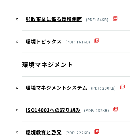
郵政事業に係る環境側面
(
PDF
:
84
KB)
環境トピックス
(
PDF
:
161
KB)
環境マネジメント
環境マネジメントシステム
(
PDF
:
200
KB)
ISO14001への取り組み
(
PDF
:
232
KB)
環境教育と啓発
(
PDF
:
222
KB)