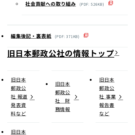
社会貢献への取り組み
(
PDF
:
526
KB)
編集後記・裏表紙
(
PDF
:
371
KB)
旧日本郵政公社の情報
旧日本
旧日本
旧日本
郵政公
郵政公
郵政公
社 報道
社 事業
社 財
発表資
報告書
務情報
料など
など
旧日本