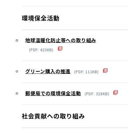
環境保全活動
地球温暖化防止等への取り組み
(
PDF
:
423
KB)
グリーン購入の推進
(
PDF
:
111
KB)
郵便局での環境保全活動
(
PDF
:
328
KB)
社会貢献への取り組み