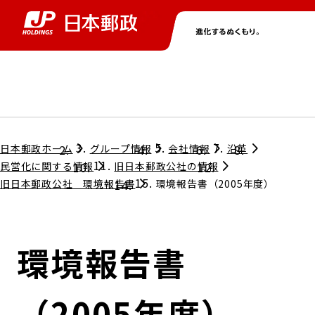
グループ情報
株主・投資家情報
ニュース
サステナビリティ
採用情報
トップ
トップ
トップ
トップ
トップ
日本郵政ホーム
グループ情報
会社情報
沿革
民営化に関する情報
旧日本郵政公社の情報
旧日本郵政公社 環境報告書
環境報告書（2005年度）
取締役兼代表執行役社長メッセージ
会社情報
経営方針
担当役員メッセージ
コンプライアンス
個人投資家のみなさまへ
環境報告書
ガバナンス
株式情報
サステナビリティマネジメント
（2005年度）