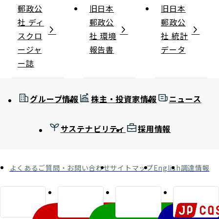
郵政公
旧日本
旧日本
社 ディ
郵政公
郵政公
スクロ
社 環境
社 統計
ージャ
報告書
データ
ー誌
グループ情報
株主・投資家情報
ニュース
サステナビリティ
採用情報
よくあるご質問・お問い合わせ
サイトマップ
English
調達情報