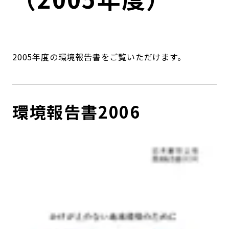
コンダクト向上の取組み
財務情報・IR資料
持続可能な金融のフレームワーク
ローカル共創イニシアティブ
IRニュース
環境
2005年度の環境報告書をご覧いただけます。
IRカレンダー
関連事業
社会
ガバナンス
環境報告書2006
ESGデータ集