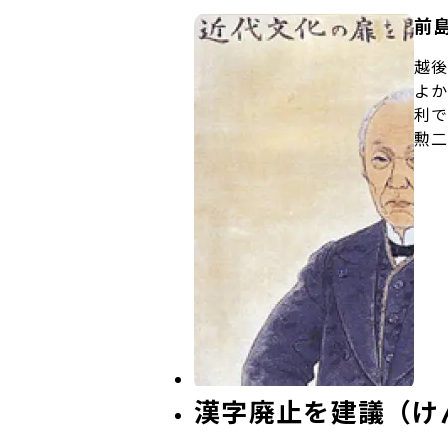
前島
越後
よか
利で
勲二
漢字廃止を建議（け