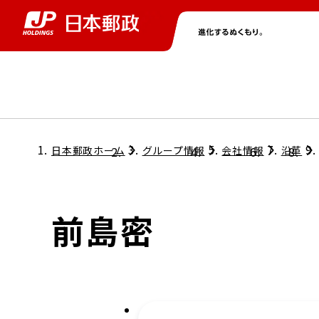
グループ情報
株主・投資家情報
ニュース
サステナビリティ
採用情報
トップ
トップ
トップ
トップ
トップ
日本郵政ホーム
グループ情報
会社情報
沿革
取締役兼代表執行役社長メッセージ
会社情報
経営方針
前島密
担当役員メッセージ
コンプライアンス
個人投資家のみなさまへ
ガバナンス
株式情報
サステナビリティマネジメント