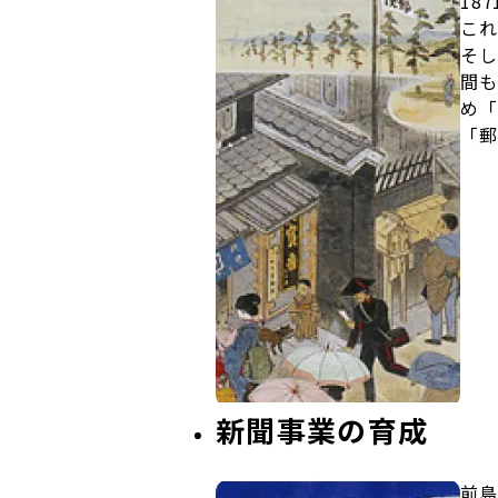
18
これ
そし
間も
め「
「郵
新聞事業の育成
前島