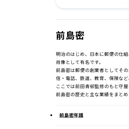
前島
コンダクト向上の取組み
財務情報・IR資料
持続可能な金融のフレームワーク
ローカル共創イニシアティブ
IRニュース
環境
前島密
IRカレンダー
関連事業
社会
明治のはじめ、日本に郵便の仕組
ガバナンス
肖像として有名です。
前島密は郵便の創業者としてその
ESGデータ集
信・電話、鉄道、教育、保険など
ここでは前田青邨監修のもと守屋
前島密の歴史と主な業績をまとめ
前島密年譜