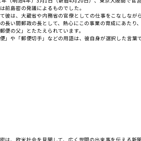
71年（明治4年）3月1日（新暦4月20日）、東京大阪間で
は前島密の発議によるものでした。
て彼は、大蔵省や内務省の官僚としての仕事をこなしながら、
の長い間郵政の長として、熱心にこの事業の育成にあたり
郵便の父」とたたえられています。
便」や「郵便切手」などの用語は、彼自身が選択した言葉
密は、欧米社会を見聞して、広く世間の出来事を伝える新