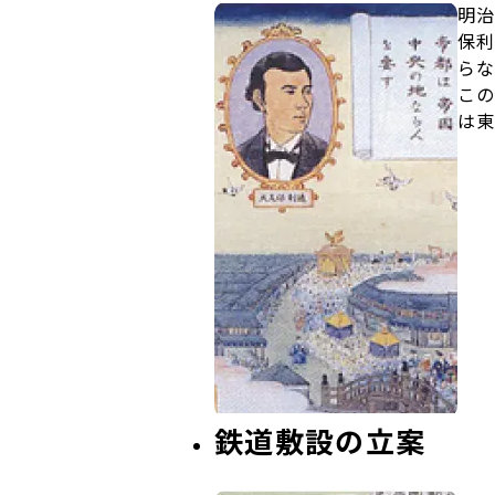
明治
保利
らな
この
は東
鉄道敷設の立案