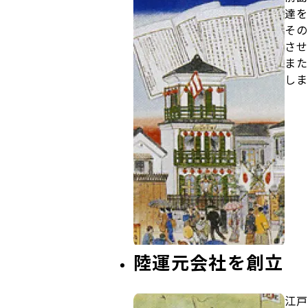
達を
その
させ
また
しま
陸運元会社を創立
江戸