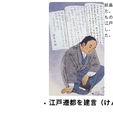
前島
た。
もの
江戸
し、
た。
江戸遷都を建言（け