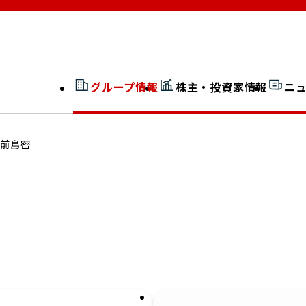
グループ情報
株主・投資家情報
ニ
開示情報検索
外部からの評価
前島密
社長室通信
JP 改革実行委員会
広告ギャラリー