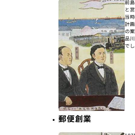
前島
と営
当時
計画
の案
品川
でし
郵便創業