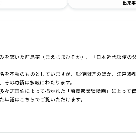
密
出来
日本郵政グループ女子陸上部
IRに関するQ＆A
IRに関するお問い合せ
IRメール配信
IRサイトマップ
みを築いた前島密（まえじまひそか）。「日本近代郵便の父
名を不動のものとしていますが、郵便関連のほか、江戸遷
、その功績は多岐にわたります。
多々志画伯によって描かれた「前島密業績絵画」によって
た年譜はこちらでご覧いただけます。