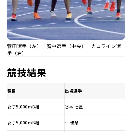
菅田選手（左） 廣中選手（中央） カロライン選
手（右）
競技結果
種目
出場選手
女子5,000mB組
谷本 七星
女子5,000mB組
牛 佳慧