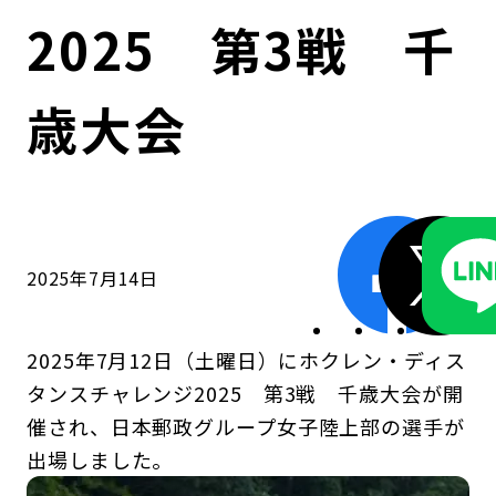
コンダクト向上の取組み
財務情報・IR資料
持続可能な金融のフレームワーク
2025 第3戦 千
ローカル共創イニシアティブ
IRニュース
環境
歳大会
IRカレンダー
関連事業
社会
ガバナンス
2025年7月14日
ESGデータ集
2025年7月12日（土曜日）にホクレン・ディス
タンスチャレンジ2025 第3戦 千歳大会が開
催され、日本郵政グループ女子陸上部の選手が
出場しました。