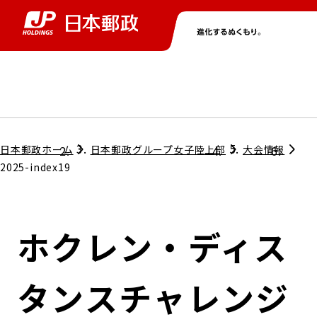
グループ情報
株主・投資家情報
ニュース
サステナビリティ
採用情報
トップ
トップ
トップ
トップ
トップ
日本郵政ホーム
日本郵政グループ女子陸上部
大会情報
2025-index19
取締役兼代表執行役社長メッセージ
会社情報
経営方針
ホクレン・ディス
担当役員メッセージ
コンプライアンス
個人投資家のみなさまへ
タンスチャレンジ
ガバナンス
株式情報
サステナビリティマネジメント