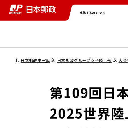
グループ情報
株主・投資家情報
ニュース
サステナビリティ
採用情報
トップ
トップ
トップ
トップ
トップ
日本郵政ホーム
日本郵政グループ女子陸上部
大会
取締役兼代表執行役社長メッセージ
会社情報
経営方針
第109回日
担当役員メッセージ
コンプライアンス
個人投資家のみなさまへ
2025世界
ガバナンス
株式情報
サステナビリティマネジメント