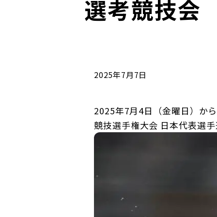
選考競技会
コンダクト向上の取組み
財務情報・IR資料
持続可能な金融のフレームワーク
ローカル共創イニシアティブ
IRニュース
環境
IRカレンダー
関連事業
社会
2025年7月7日
ガバナンス
2025年7月4日（金曜日）か
競技選手権大会 日本代表選
ESGデータ集