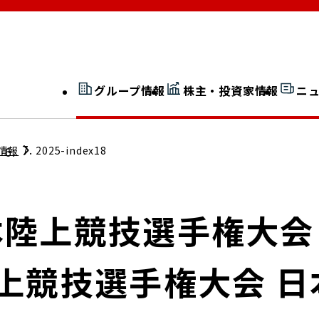
グループ情報
株主・投資家情報
ニ
開示情報検索
外部からの評価
情報
2025-index18
社長室通信
JP 改革実行委員会
本陸上競技選手権大会 
陸上競技選手権大会 
広告ギャラリー