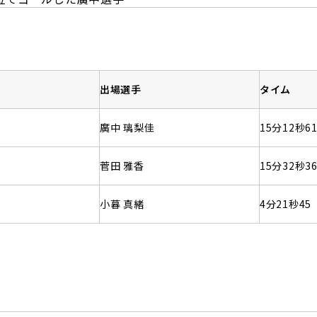
出場選手
タイム
廣中 璃梨佳
15分12秒6
菅田 雅香
15分32秒3
小暮 真緒
4分21秒45