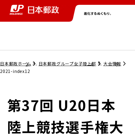
グループ情報
株主・投資家情報
ニュース
サステナビリティ
採用情報
トップ
トップ
トップ
トップ
トップ
日本郵政ホーム
日本郵政グループ女子陸上部
大会情報
2021-index12
取締役兼代表執行役社長メッセージ
会社情報
経営方針
第37回 U20日本
担当役員メッセージ
コンプライアンス
個人投資家のみなさまへ
陸上競技選手権大
ガバナンス
株式情報
サステナビリティマネジメント