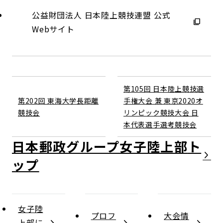
公益財団法人 日本陸上競技連盟 公式
Webサイト
第105回 日本陸上競技選
第202回 東海大学長距離
手権大会 兼 東京2020オ
競技会
リンピック競技大会 日
本代表選手選考競技会
日本郵政グループ女子陸上部
女子陸
プロフ
大会情
上部に