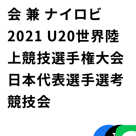
コンダクト向上の取組み
財務情報・IR資料
持続可能な金融のフレームワーク
会 兼 ナイロビ
ローカル共創イニシアティブ
IRニュース
環境
2021 U20世界陸
IRカレンダー
関連事業
社会
上競技選手権大会
ガバナンス
日本代表選手選考
ESGデータ集
競技会