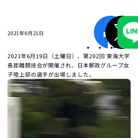
コンダクト向上の取組み
財務情報・IR資料
持続可能な金融のフレームワーク
ローカル共創イニシアティブ
IRニュース
環境
2021年6月21日
IRカレンダー
関連事業
社会
2021年6月19日（土曜日）、第202回 東海大学
ガバナンス
長距離競技会が開催され、日本郵政グループ女
子陸上部の選手が出場しました。
ESGデータ集