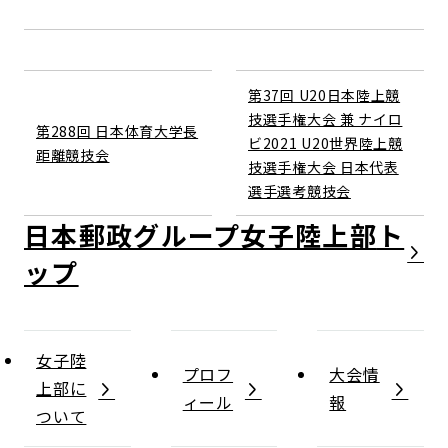
第37回 U20日本陸上競
技選手権大会 兼 ナイロ
第288回 日本体育大学長
ビ2021 U20世界陸上競
距離競技会
技選手権大会 日本代表
選手選考競技会
日本郵政グループ女子陸上部
女子陸
プロフ
大会情
上部に
ィール
報
ついて