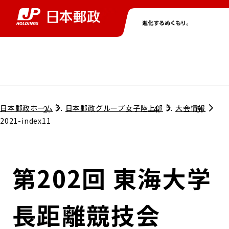
グループ情報
株主・投資家情報
ニュース
サステナビリティ
採用情報
トップ
トップ
トップ
トップ
トップ
日本郵政ホーム
日本郵政グループ女子陸上部
大会情報
2021-index11
取締役兼代表執行役社長メッセージ
会社情報
経営方針
第202回 東海大学
担当役員メッセージ
コンプライアンス
個人投資家のみなさまへ
長距離競技会
ガバナンス
株式情報
サステナビリティマネジメント