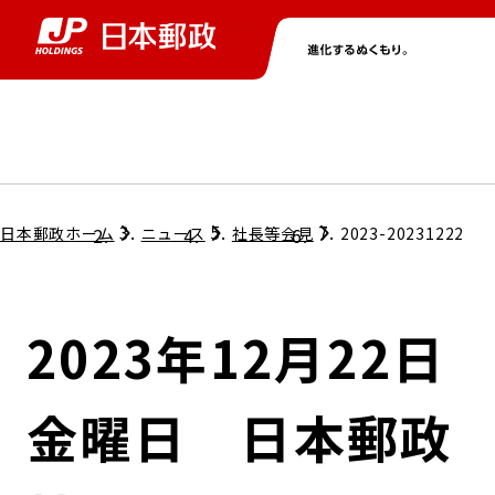
グループ情報
株主・投資家情報
ニュース
サステナビリティ
採用情報
トップ
トップ
トップ
トップ
トップ
日本郵政ホーム
ニュース
社長等会見
2023-20231222
取締役兼代表執行役社長メッセージ
会社情報
経営方針
2023年12月22日
担当役員メッセージ
コンプライアンス
個人投資家のみなさまへ
金曜日 日本郵政
ガバナンス
株式情報
サステナビリティマネジメント