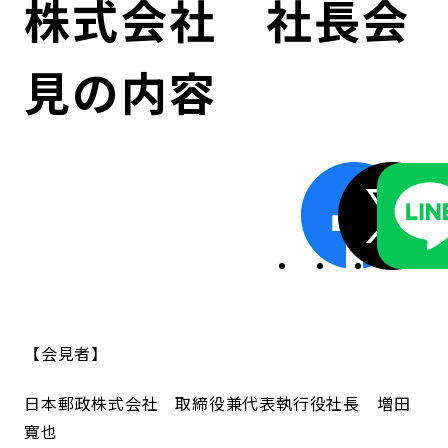
株式会社 社長会
コンダクト向上の取組み
財務情報・IR資料
持続可能な金融のフレームワーク
見の内容
ローカル共創イニシアティブ
IRニュース
環境
IRカレンダー
関連事業
社会
ガバナンス
ESGデータ集
会見者
日本郵政株式会社 取締役兼代表執行役社長 増田
寬也