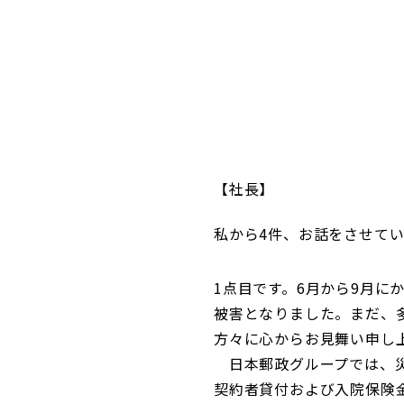
コンダクト向上の取組み
財務情報・IR資料
持続可能な金融のフレームワーク
ローカル共創イニシアティブ
IRニュース
環境
IRカレンダー
関連事業
社会
ガバナンス
社長
私から4件、お話をさせて
ESGデータ集
1点目です。6月から9月
被害となりました。まだ、
方々に心からお見舞い申し
日本郵政グループでは、災
契約者貸付および入院保険