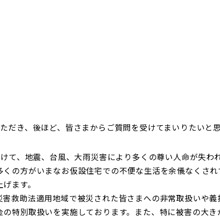
日本郵政グループ女子陸上部
IRに関するQ＆A
IRに関するお問い合せ
IRメール配信
IRサイトマップ
いただき、後ほど、皆さまからご質問を受けてまいりたいと
にかけて、地震、台風、大雨災害により多くの尊い人命が失わ
多くの方がいまなお仮設住宅での不便な生活を余儀なくされ
上げます。
害救助法適用地域で被災された皆さまへの非常取扱いや義
金の特別取扱いを実施しております。また、特に被害の大き