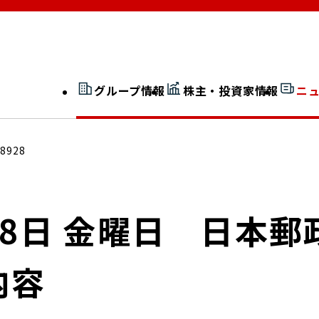
グループ情報
株主・投資家情報
ニ
開示情報検索
外部からの評価
18928
社長室通信
JP 改革実行委員会
月28日 金曜日 日
内容
広告ギャラリー