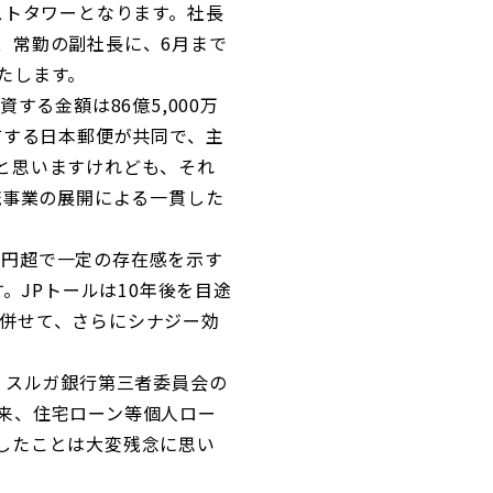
ストタワーとなります。社長
、常勤の副社長に、6月まで
たします。
る金額は86億5,000万
有する日本郵便が共同で、主
と思いますけれども、それ
流事業の展開による一貫した
億円超で一定の存在感を示す
。JPトールは10年後を目途
す。併せて、さらにシナジー効
、スルガ銀行第三者委員会の
来、住宅ローン等個人ロー
したことは大変残念に思い