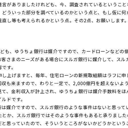
発言がありましたけれども、今、調査されているということ
、どういった部分を調べているのかという点と、もし仮に何
見直し等も考えられるかという点。その2点、お願いします
れども、ゆうちょ銀行は媒介ですので、カードローンなどの
お客さまのニーズがある場合にスルガ銀行に媒介して、スル
容です。
し上げますと、毎年、住宅ローンの新規取組額はラフに申し
収も来ますので、わりと一定で、2,000億円を超えないよ
見て、金利収入が計上され、ゆうちょ銀行は媒介手数料をほ
イルドです。
は媒介ですので、スルガ銀行のような事件はないと思って
たとか、スルガ銀行ではそのような事件もあると承りました
だと思っていたので、そういうところがないかどうかという