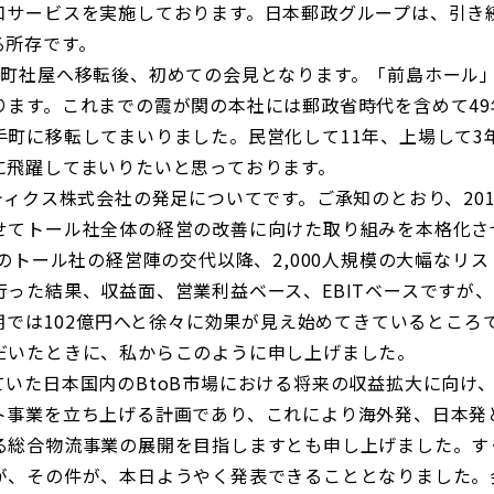
口サービスを実施しております。日本郵政グループは、引き
る所存です。
手町社屋へ移転後、初めての会見となります。「前島ホール
ります。これまでの霞が関の本社には郵政省時代を含めて4
町に移転してまいりました。民営化して11年、上場して3年
に飛躍してまいりたいと思っております。
ティクス株式会社の発足についてです。ご承知のとおり、201
せてトール社全体の経営の改善に向けた取り組みを本格化さ
年のトール社の経営陣の交代以降、2,000人規模の大幅なリ
った結果、収益面、営業利益ベース、EBITベースですが、2
月期では102億円へと徐々に効果が見え始めてきているところ
だいたときに、私からこのように申し上げました。
いた日本国内のBtoB市場における将来の収益拡大に向け
ト事業を立ち上げる計画であり、これにより海外発、日本発
る総合物流事業の展開を目指しますとも申し上げました。す
が、その件が、本日ようやく発表できることとなりました。