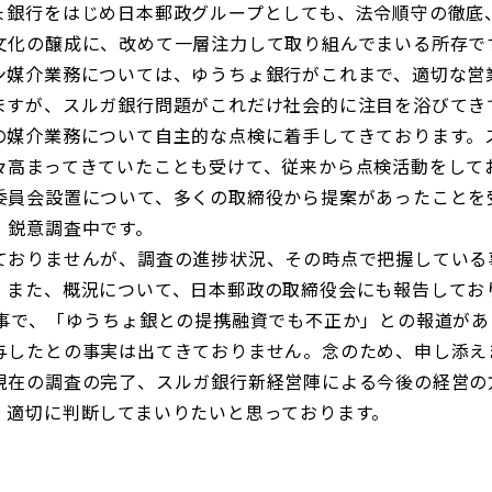
銀行をはじめ日本郵政グループとしても、法令順守の徹底
文化の醸成に、改めて一層注力して取り組んでまいる所存で
媒介業務については、ゆうちょ銀行がこれまで、適切な営
ますが、スルガ銀行問題がこれだけ社会的に注目を浴びてき
の媒介業務について自主的な点検に着手してきております。
々高まってきていたことも受けて、従来から点検活動をしてお
委員会設置について、多くの取締役から提案があったことを受
、鋭意調査中です。
おりませんが、調査の進捗状況、その時点で把握している
、また、概況について、日本郵政の取締役会にも報告してお
事で、「ゆうちょ銀との提携融資でも不正か」との報道があ
与したとの事実は出てきておりません。念のため、申し添え
在の調査の完了、スルガ銀行新経営陣による今後の経営の
、適切に判断してまいりたいと思っております。
。