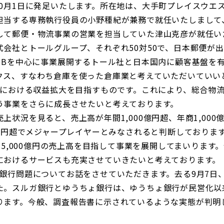
10月1日に発足いたします。所在地は、大手町プレイスウエ
担当する専務執行役員の小野種紀が兼務で就任いたしまして
して郵便・物流事業の営業を担当していた津山克彦が就任い
社とトールグループ、それぞれ50対50で、日本郵便が出資す
toBを中心に事業展開するトール社と日本国内に顧客基盤を
クス、すなわち倉庫を使った倉庫業と考えていただいていい
市場における収益拡大を目指すものです。これにより、総合物
う事業をさらに成長させたいと考えております。
状況を見ると、売上高が年間1,000億円超、年商1,000
0億円超でメジャープレイヤーとみなされると判断しております
には5,000億円の売上高を目指して事業を展開してまいりま
におけるサービスも充実させていきたいと考えております。
ガ銀行問題についてお話をさせていただきます。去る9月7日
た。スルガ銀行とゆうちょ銀行は、ゆうちょ銀行が民営化以
ります。今般、調査報告書に示されているような実態が判明