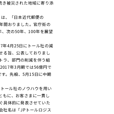
続き被災された地域に寄り添
」は、「日本近代郵便の
9年間おりました。官庁街の
、次の50年、100年を展望
7年4月25日にトール社の減
せる旨、公表しておりまし
ストラ、部門の削減を伴う組
017年3月期では56億円で
です。先般、5月15日に中期
、トール社のノウハウを用い
ともに、お客さまに一貫し
ぐ具体的に発表させていた
会社名は「JPトールロジス