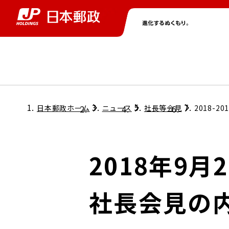
グループ情報
株主・投資家情報
ニュース
サステナビリティ
採用情報
トップ
トップ
トップ
トップ
トップ
日本郵政ホーム
ニュース
社長等会見
2018-20
取締役兼代表執行役社長メッセージ
会社情報
経営方針
2018年9
担当役員メッセージ
コンプライアンス
個人投資家のみなさまへ
社長会見の
ガバナンス
株式情報
サステナビリティマネジメント