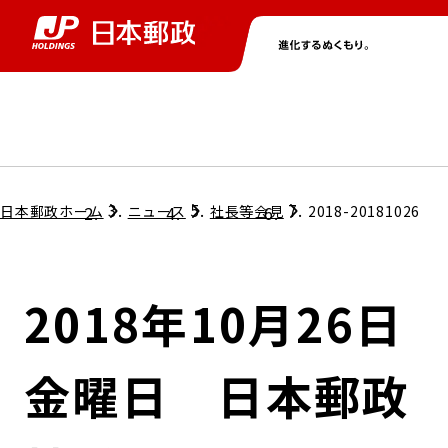
グループ情報
株主・投資家情報
ニュース
サステナビリティ
採用情報
トップ
トップ
トップ
トップ
トップ
日本郵政ホーム
ニュース
社長等会見
2018-20181026
取締役兼代表執行役社長メッセージ
会社情報
経営方針
2018年10月26日
担当役員メッセージ
コンプライアンス
個人投資家のみなさまへ
金曜日 日本郵政
ガバナンス
株式情報
サステナビリティマネジメント