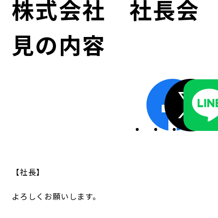
株式会社 社長会
コンダクト向上の取組み
財務情報・IR資料
持続可能な金融のフレームワーク
見の内容
ローカル共創イニシアティブ
IRニュース
環境
IRカレンダー
関連事業
社会
ガバナンス
ESGデータ集
社長
よろしくお願いします。