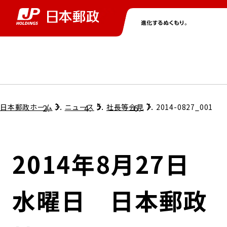
グループ情報
株主・投資家情報
ニュース
サステナビリティ
採用情報
トップ
トップ
トップ
トップ
トップ
日本郵政ホーム
ニュース
社長等会見
2014-0827_001
取締役兼代表執行役社長メッセージ
会社情報
経営方針
2014年8月27日
担当役員メッセージ
コンプライアンス
個人投資家のみなさまへ
水曜日 日本郵政
ガバナンス
株式情報
サステナビリティマネジメント