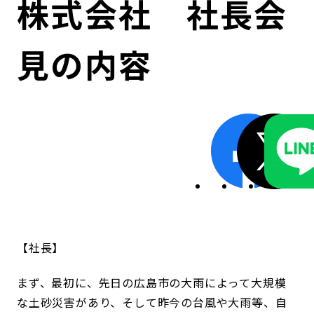
株式会社 社長会
コンダクト向上の取組み
財務情報・IR資料
持続可能な金融のフレームワーク
見の内容
ローカル共創イニシアティブ
IRニュース
環境
IRカレンダー
関連事業
社会
ガバナンス
ESGデータ集
社長
まず、最初に、先日の広島市の大雨によって大規模
な土砂災害があり、そして昨今の台風や大雨等、自