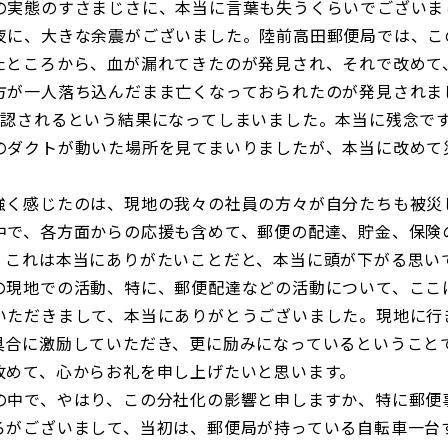
の実態のすさまじさに、本当に言葉も失うくらいでございま
夜に、大きな余震がございました。陸前高田郵便局では、こ
たところから、血が漏れてきたのが発見され、それで改めて
方が一人落ち込んだまま亡くなっておられたのが発見されま
確認されるという結果になってしまいました。本当に残念で
のダクトが動いた場所を見てまいりましたが、本当に改めて
強く感じたのは、現地の我々の社員の方々が自分たちも被災
中で、各方面からの応援も含めて、郵便の配達、貯金、保険
。これは本当にありがたいことだと、本当に頭が下がる思い
の現地での活動、特に、郵便配達などの活動について、ここ
いただきまして、本当にありがとうございました。現地に行
具合に激励していただき、更に励みになっているということ
改めて、心からお礼を申し上げたいと思います。
の中で、やはり、この分社化の影響と申しますか、特に郵便
ろがございまして、当初は、郵便局が持っている自転車一台