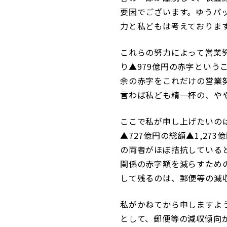
要因でございます。ゆうパ
力と私どもは考えておりま
これらの努力によって営業努力
り▲979億円の赤字というこ
余の赤字をこれだけの営業努
言わば私ども精一杯の、や
ここで私が申し上げたいのは
▲727億円の総額▲1,273
の両者がほぼ拮抗していると
関係の赤字額を減らすため
して残るのは、郵便等の減
私がかねてから申しますよ
として、郵便等の減収傾向