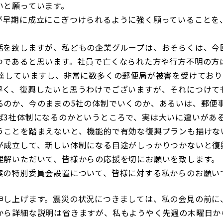
いと願っています。
が早期に成立にこぎつけられるように強く願っていることを
話を致しますが、私どもの企業グループは、おそらくは、今
つであると思います。社員で亡くなられた方や行方不明の方
に達していますし、非常に数多くの郵便局が被害を受けてお
早く、復興したいと思うわけでございますが、それにつけて
るのか、今のままの5社の体制でいくのか、あるいは、郵便
ば3社体制になるのかというところで、実は大いに違いがあ
うことを踏まえないと、機能的で有効な復興プランも描けな
が成立して、新しい体制になる目途がしっかりつかないと復
理解いただいて、皆様からの応援を切にお願いを致します。
案の特別委員会設置について、皆様に対する私からのお願い
申し上げます。震災の状況につきましては、私の会見の前に
から詳細な説明は省きますが、私もようやく先週の木曜日か