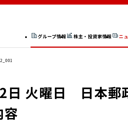
グループ情報
株主・投資家情報
ニ
開示情報検索
外部からの評価
12_001
社長室通信
JP 改革実行委員会
月12日 火曜日 日
内容
広告ギャラリー