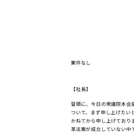
コンダクト向上の取組み
財務情報・IR資料
持続可能な金融のフレームワーク
ローカル共創イニシアティブ
IRニュース
環境
IRカレンダー
関連事業
社会
ガバナンス
案件なし
ESGデータ集
社長
冒頭に、今日の衆議院本会
ついて、まず申し上げたい
かねてから申し上げており
革法案が成立していない中