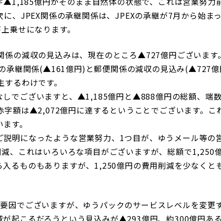
字▲1,185億円がそのまま自然体の状態で、これは営業努
次に、JPEX関係の承継関係は、JPEXの承継が7月から始ま
が上乗せになります。
関係の減収の見込みは、現在のところ▲727億円ございます
の承継関係(▲161億円)と郵便関係の減収の見込み(▲727
生するわけです。
しでございますと、▲1,185億円と▲888億円の総額、端
赤字額は▲2,072億円に達するということでございます。
います。
ご説明になったような営業努力、1つ目が、ゆうメール等の
削減、これはいろいろな項目がございますが、総額で1,25
入るものもありますが、1,250億円の費用削減を少なくと
加要因でございますが、ゆうパックのサービスレベルを変更
が起こるだろうという見込みが▲293億円、約300億円あ