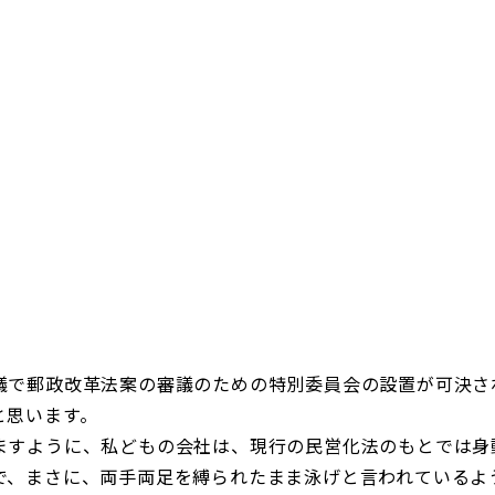
日本郵政グループ女子陸上部
IRに関するQ＆A
IRに関するお問い合せ
IRメール配信
IRサイトマップ
議で郵政改革法案の審議のための特別委員会の設置が可決さ
と思います。
ますように、私どもの会社は、現行の民営化法のもとでは身
で、まさに、両手両足を縛られたまま泳げと言われているよ