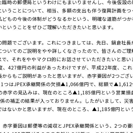
た臨時の郵便局というわけにもまいりませんし、今後仮設の
ということについて、相当、多額の支出も伴う復興計画をつ
私どもの今後の体制がどうなるかという、明確な道筋がつか
いということをぜひご理解いただきたいと思います。
の問題でございます。これにつきましては、先日、鍋倉社長
についてのご説明をやや詳しくなさったので、皆さんのご理
スで、それをややマクロ的にお話させていただきたいと思い
度、427億円の利益があったわけですが、平成22年度、こ
長からもご説明があったと思いますが、赤字要因が2つござ
1つはJPEX承継関係の欠損▲1,066億円で、総額で▲1,6
の赤字の見込みは、現在のところ▲1,185億円という営業損
関係の補正の結果が入っておりません。したがいまして、災
はないかと思いますが、現在のところ、▲1,185億円とい
、赤字要因は郵便等の減収とJPEX承継関係という、2つの