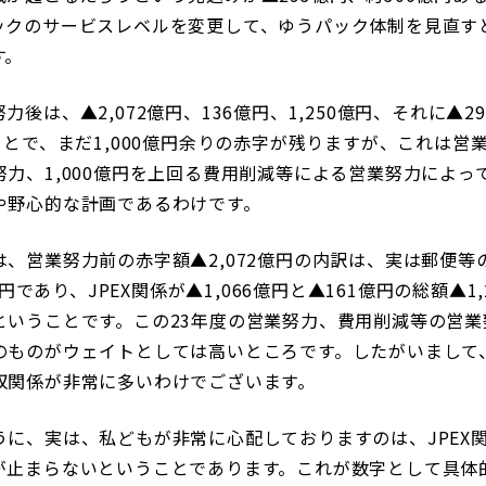
ックのサービスレベルを変更して、ゆうパック体制を見直す
す。
後は、▲2,072億円、136億円、1,250億円、それに▲
とで、まだ1,000億円余りの赤字が残りますが、これは営業
力、1,000億円を上回る費用削減等による営業努力によっ
や野心的な計画であるわけです。
、営業努力前の赤字額▲2,072億円の内訳は、実は郵便等
億円であり、JPEX関係が▲1,066億円と▲161億円の総額▲
いうことです。この23年度の営業努力、費用削減等の営業努
のものがウェイトとしては高いところです。したがいまして
収関係が非常に多いわけでございます。
うに、実は、私どもが非常に心配しておりますのは、JPEX
が止まらないということであります。これが数字として具体