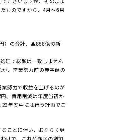
力前でございますが、そのまま
ったものですから、4月～6月
。
億円）の合計、▲888億の新
数処理で総額は一致しません
これが、営業努力前の赤字額の
営業努力で収益を上げるのが
0億円。費用削減は年度当初か
も23年度中には行う計画でご
することに伴い、おそらく顧
るわけで、これが赤字の増加