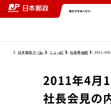
グループ情報
株主・投資家情報
ニュース
サステナビリティ
採用情報
トップ
トップ
トップ
トップ
トップ
日本郵政ホーム
ニュース
社長等会見
2011-04
取締役兼代表執行役社長メッセージ
会社情報
経営方針
2011年4
担当役員メッセージ
コンプライアンス
個人投資家のみなさまへ
社長会見の
ガバナンス
株式情報
サステナビリティマネジメント