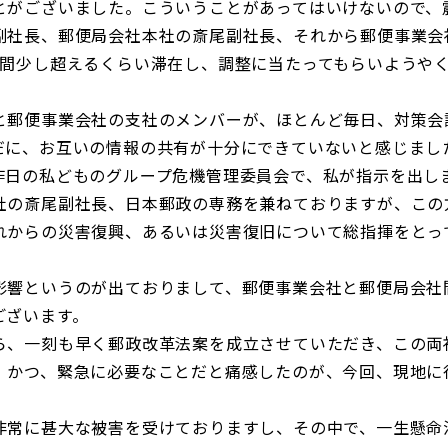
とがございました。こういうことがあってはいけないので、
副社長、郵便局会社本社の斎尾副社長、それから郵便事業会
週間少し超えるくらい滞在し、調整に当たってもらいようや
と郵便事業会社の支社のメンバーが、ほとんど毎日、対策会
だに、お互いの情報の共有が十分にできていないと感じまし
昨日の私どものグループ危機管理委員会で、私が指示を出し
社の斎尾副社長、日本郵政の専務を兼ねておりますが、この
れからの災害復興、あるいは災害復旧について総指揮をとっ
影響というのが出ておりまして、郵便事業会社と郵便局会社
ございます。
ら、一刻も早く郵政改革法案を成立させていただき、この両
、かつ、緊急に必要なことだと痛感したのが、今回、現地に
非常に甚大な被害を受けておりますし、その中で、一生懸命