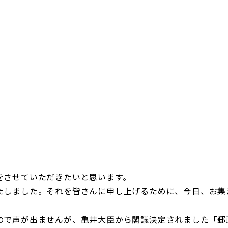
日本郵政グループ女子陸上部
IRに関するQ＆A
IRに関するお問い合せ
IRメール配信
IRサイトマップ
をさせていただきたいと思います。
たしました。それを皆さんに申し上げるために、今日、お集
ので声が出ませんが、亀井大臣から閣議決定されました「郵