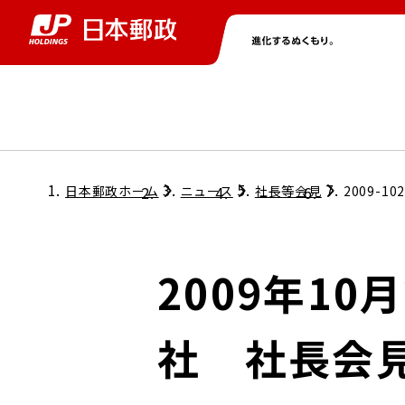
グループ情報
株主・投資家情報
ニュース
サステナビリティ
採用情報
トップ
トップ
トップ
トップ
トップ
日本郵政ホーム
ニュース
社長等会見
2009-10
取締役兼代表執行役社長メッセージ
会社情報
経営方針
2009年1
担当役員メッセージ
コンプライアンス
個人投資家のみなさまへ
社 社長会
ガバナンス
株式情報
サステナビリティマネジメント