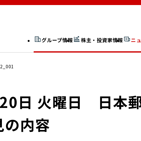
グループ情報
株主・投資家情報
ニ
開示情報検索
外部からの評価
22_001
社長室通信
JP 改革実行委員会
0月20日 火曜日 日
見の内容
広告ギャラリー