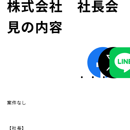
株式会社 社長会
コンダクト向上の取組み
財務情報・IR資料
持続可能な金融のフレームワーク
見の内容
ローカル共創イニシアティブ
IRニュース
環境
IRカレンダー
関連事業
社会
ガバナンス
ESGデータ集
案件なし
社長