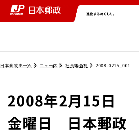
グループ情報
株主・投資家情報
ニュース
サステナビリティ
採用情報
トップ
トップ
トップ
トップ
トップ
日本郵政ホーム
ニュース
社長等会見
2008-0215_001
取締役兼代表執行役社長メッセージ
会社情報
経営方針
2008年2月15日
担当役員メッセージ
コンプライアンス
個人投資家のみなさまへ
金曜日 日本郵政
ガバナンス
株式情報
サステナビリティマネジメント